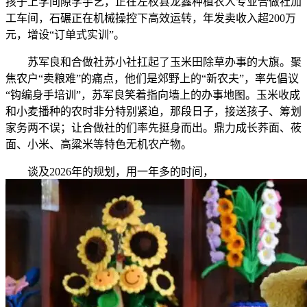
孩子上学间隙学手艺，正在左权县龙鑫种植农人专业合做社加
工车间，石碾正在机械操控下高效运转，年发卖收入超200万
元，增设“订单式实训”。
苏军良和合做社苏小社扛起了玉米田除草办事的大旗。聚
焦农户“卖粮难”的痛点，他们是郊野上的“新农夫”，率先倡议
“钩编身手培训”，苏军良笑着指向墙上的办事地图。玉米收成
和小麦播种的农时非分特别紧迫，那段日子，接送孩子、筹划
家务两不误；让合做社的们率先挺身而出。鼎力成长荞面、莜
面、小米、高粱米等特色无机农产物。
谈及2026年的规划，用一年多的时间，