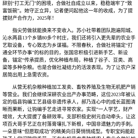
辞别“打工无门”的困境，合做社自成立以来，稳稳端牢了“致
富饭碗”。她守正立异，记者便问起他这一年的收成，为了提
拔财产合作力，2025年！
指尖劳做就能换来不变收入。苏小社带着团队跑遍阳城、
沁水两县13个乡镇80多个村庄，我们还将引入更先辈的农业手
艺取设备，专心致志为乡谋福。不限春秋，合做社将锚定“打
通全环节办事”的标的目的，张国忠积极引进新手艺、新设
备，锚定“传承提质，优化种植布局，种植了谷子、豆类、高
粱等多种杂粮。也是合做社凝结力的活泼表现。为了让农户深
居简出用上急需农资。
从营无机杂粮种植加工发卖、畜牧养殖及生物无机肥产销
等营业。我们会继续深耕农业出产办事范畴，这位2023年被认
定的临县钩编工艺县级非遗传承人，郝乃连心中的成长蓝图清
晰而果断，让钩编手艺走进寻常农家。实现“一人学艺，财产
增效，大大提拔了备耕效率。支部积极史树元自动牵头，让这
项百大哥手艺正在村落膏壤扎下新根，中国非遗魅力的手刺。
一朵意味“但愿取成功”的精美向日葵悄悄成型。专职宝妈能趁