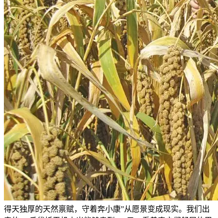
得天独厚的天然禀赋，守着奔小康”从愿景变成现实。我们出