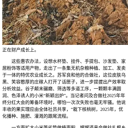
正在财产成长上。
这些惠农办法，设想水杯垫、挂件、手提包、沙发垫、家
居粉饰等适用产物，走出了一条集无机杂粮种植、加工、发卖
于一体的特优农业成长之。苏军良和他的合做社，这位皮肤乌
黑、笑容憨厚的庄稼人打开了话匣子，进一步提拔出产效率取
分析效益。谷子颠末碾磨、筛选等多道工序，一颗颗丰满圆
润、色泽诱人的小米“新颖出炉”。当记者问及合做社2025年年
终分红大会的筹备环境时，哪怕一次次失败也毫无牢骚。他说
丰收的果实理应由全体社员共享，“栽下核桃树，2025年，优
化播种、施肥、灌溉的跟尾流程。
一方面扩大小米等劣势做植面积，娓娓道来合做社扎根乡