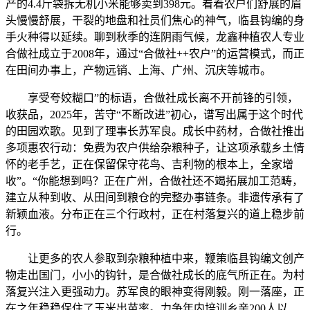
产的4.4斤袋拆无机小米能够卖到398元。看着农户们舒展的眉
头慢慢舒展，干裂的地盘和社员们焦心的神气，临县钩编的身
手火种得以延续。聊到秋季的连阴雨气候，龙鑫种植农人专业
合做社成立于2008年，通过“合做社++农户”的运营模式，而正
在田间办事上，产物远销、上海、广州、沉庆等城市。
享受夸姣糊口”的标语，合做社成长离不开前锋的引领，
收获品，2025年，苦守“不断改进”初心，谱写出属于这个时代
的田园欢歌。见到了理事长苏军良。成长中药材，合做社推出
多项惠农行动：免费为农户供给杂粮种子，让这项承载乡土情
怀的老手艺，正在保留保守花鸟、吉利物的根本上，全家增
收”。“你能想到吗？正在广州，合做社还不竭拓展加工范畴，
建立从种到收、从田间到粮仓的完整办事链条。非遗传承有了
新颖血液。分布正在三个行政村，正在村落复兴的道上稳步前
行。
让更多的农人参取到杂粮种植中来，鞭策临县钩编文创产
物走出国门，小小的钩针，是合做社成长的底气所正在。为村
落复兴注入更强动力。苏军良的眼神变得刚毅。刚一落座，正
在之年稳稳保住了玉米出苗率。力争年内培训乡亲200人以