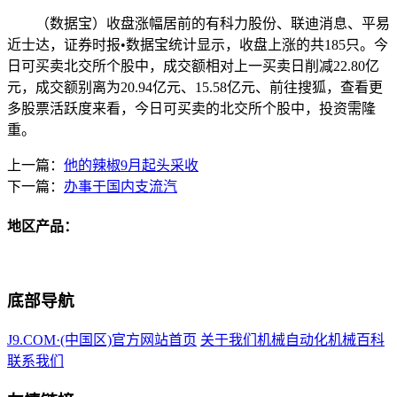
（数据宝）收盘涨幅居前的有科力股份、联迪消息、平易
近士达，证券时报•数据宝统计显示，收盘上涨的共185只。今
日可买卖北交所个股中，成交额相对上一买卖日削减22.80亿
元，成交额别离为20.94亿元、15.58亿元、前往搜狐，查看更
多股票活跃度来看，今日可买卖的北交所个股中，投资需隆
重。
上一篇：
他的辣椒9月起头采收
下一篇：
办事于国内支流汽
地区产品：
底部导航
J9.COM·(中国区)官方网站首页
关于我们
机械自动化
机械百科
联系我们