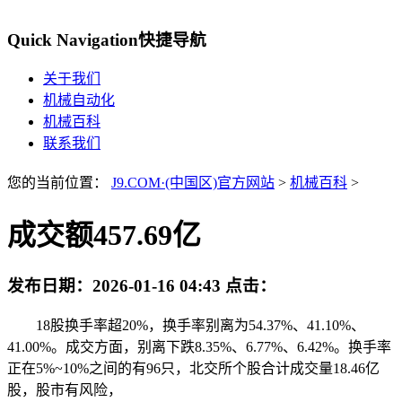
Quick Navigation
快捷导航
关于我们
机械自动化
机械百科
联系我们
您的当前位置：
J9.COM·(中国区)官方网站
>
机械百科
>
成交额457.69亿
发布日期：
2026-01-16 04:43
点击：
18股换手率超20%，换手率别离为54.37%、41.10%、
41.00%。成交方面，别离下跌8.35%、6.77%、6.42%。换手率
正在5%~10%之间的有96只，北交所个股合计成交量18.46亿
股，股市有风险，