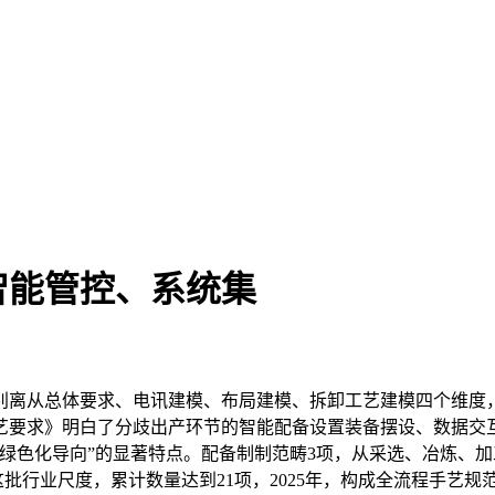
智能管控、系统集
离从总体要求、电讯建模、布局建模、拆卸工艺建模四个维度，
艺要求》明白了分歧出产环节的智能配备设置装备摆设、数据交
绿色化导向”的显著特点。配备制制范畴3项，从采选、冶炼、
布的这批行业尺度，累计数量达到21项，2025年，构成全流程手