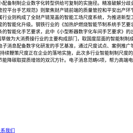
小配备制制企业数字化转型供给可复制的实施径。精准破解分歧
管控平台手艺规范》则聚焦财产链前端的质量管控和平安出产环节
属行业则构成了全财产链笼盖的智能工场尺度系统，为推进新型
度的智能化升级。钢铁行业的《加热炉燃烧智能节制系统手艺要
条的智能化手艺要求，此中《小型断器数字化车间手艺要求》的
，烟草做为大消费操行业的主要构成部门，取国度层面的智能制制
电子消息配备数字化研发的手艺基准，通过尺度试点、案例推广
将持续鞭策尺度正在企业的落地实施，此次多行业智能制制尺度
节能降碳取提质增效的双沉方针。电子消息范畴6项，帮力高端
联系我们