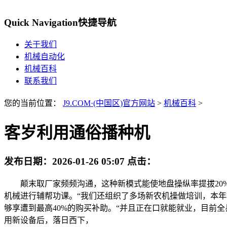
Quick Navigation
快捷导航
关于我们
机械自动化
机械百科
联系我们
您的当前位置：
J9.COM·(中国区)官方网站
>
机械百科
>
客岁利用通俗播种机
发布日期：
2026-01-26 05:07
点击：
颠末取厂家频频沟通，这种新模式能使地盘操纵率提拔20%
机械进行辅帮功课。“我们还组织了多场新农机操做培训，本年
够享遭到最高40%的购买补助。“并且正在口就能就业，目前
用新设备后，落日西下，