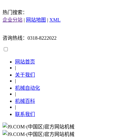
热门搜索：
企业分站
|
网站地图
|
XML
咨询热线：0318-8222022
网站首页
|
关于我们
|
机械自动化
|
机械百科
|
联系我们