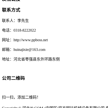
联系方式
联系人：李先生
电话：0318-8222022
网址：http://www.ppboss.net
邮箱：huinajixie@163.com
地址：河北省枣强县东外环路东侧
公司二维码
扫一扫，添加二维码！