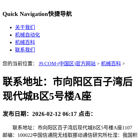
Quick Navigation
快捷导航
关于我们
机械自动化
机械百科
联系我们
您的当前位置：
J9.COM·(中国区)官方网站
>
机械百科
>
联系地址：市向阳区百子湾后
现代城B区5号楼A座
发布日期：
2026-02-12 06:17
点击：
联系地址：市向阳区百子湾后现代城B区5号楼A座1107
邮编：100022中国信通院无线取挪动通信研究所杜滢：我国积