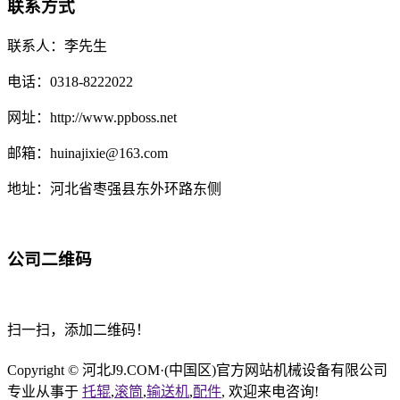
联系方式
联系人：李先生
电话：0318-8222022
网址：http://www.ppboss.net
邮箱：huinajixie@163.com
地址：河北省枣强县东外环路东侧
公司二维码
扫一扫，添加二维码！
Copyright © 河北J9.COM·(中国区)官方网站机械设备有限公司
专业从事于
托辊
,
滚筒
,
输送机
,
配件
, 欢迎来电咨询!