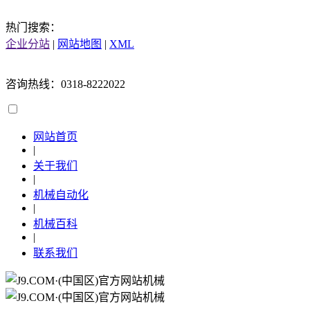
热门搜索：
企业分站
|
网站地图
|
XML
咨询热线：0318-8222022
网站首页
|
关于我们
|
机械自动化
|
机械百科
|
联系我们