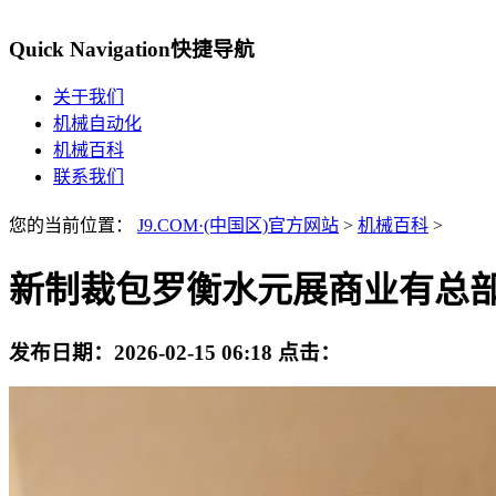
Quick Navigation
快捷导航
关于我们
机械自动化
机械百科
联系我们
您的当前位置：
J9.COM·(中国区)官方网站
>
机械百科
>
新制裁包罗衡水元展商业有总
发布日期：
2026-02-15 06:18
点击：