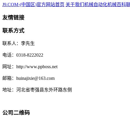
J9.COM·(中国区)官方网站首页
关于我们
机械自动化
机械百科
友情链接
联系方式
联系人：李先生
电话：0318-8222022
网址：http://www.ppboss.net
邮箱：huinajixie@163.com
地址：河北省枣强县东外环路东侧
公司二维码