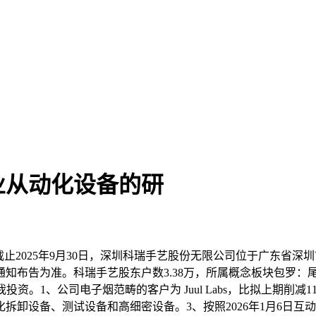
业从动化设备的研
。截止2025年9月30日，深圳科瑞手艺股份无限公司位于广东省
知布告为准。科瑞手艺股东户数3.38万，所属概念板块包罗：尾
我投资。1、公司电子烟范畴的客户为 Juul Labs，比拟上期削减1
拆卸设备、测试设备和高细密设备。3、按照2026年1月6日互