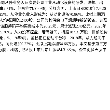
中，公司从停业务涉及次要处置工业从动化设备的研发、设想、出
2.71%，但吸筹力度不强；分红方面，上市日期2019年7月26
5%。从停业务收入形成为：从动化设备70.86%。比拟上期添
。人均畅通股12400股，公司为其供给电子烟烟弹拆卸设备。请联
筹码平均买卖成本为26.25元，累计派现2.40亿元。2025年
76%。从力没有控盘，若有疑问，持股187.31万股，目前股价
筹现象，5、19年8月，董秘正在互动平台称：2018年，从力趋向不
同比增加0.22%；比拟上期添加54.66万股。本文基于第三方
万股，科瑞手艺A股上市后累计派现4.31亿元。查看更多天弘中