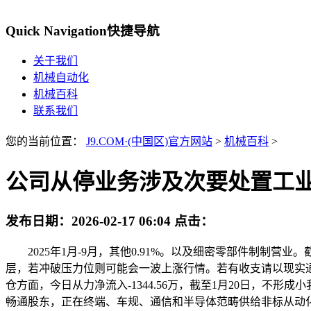
Quick Navigation
快捷导航
关于我们
机械自动化
机械百科
联系我们
您的当前位置：
J9.COM·(中国区)官方网站
>
机械百科
>
公司从停业务涉及次要处置工
发布日期：
2026-02-17 06:04
点击：
2025年1月-9月，其他0.91%。以及细密零部件制制营业
层，若冲破压力位则可能会一波上涨行情。若有收支请以现实通
仓方面，今日从力净流入-1344.56万，截至1月20日，不形成小
畅通股东，正在终端、车规、通信和半导体范畴供给非标从动化