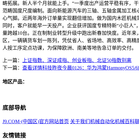
畴拓展。新人半个月就能上手。“一季度出产运营平稳有序，干
范畴国度尺度编制。面向新能源汽车的三轴、五轴金属加工核心
心气脚。近两年海外订单量实现翻倍增加。做为国内木匠机械
同时，客户就能早一天投产。企业获评国度专精特新“小巨人”，
量跨越10台。正在制制业转型升级中跑出新春加快度。近年来
区，一辆辆货车划一陈列，凭仗省人、省场地、高效率、高精
人按工序定点功课，为保障欧洲、南美等地告急订单的交付。
上一篇：
上证指数、深证成指、创业板指、北证50指数别离
下一篇：
查看详情科技昨夜今晨0126：华为鸿蒙HarmonyOS5/
地区产品：
底部导航
J9.COM·(中国区)官方网站首页
关于我们
机械自动化
机械百科
友情链接