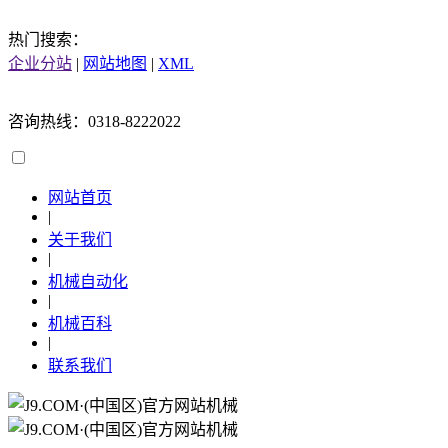
热门搜索：
企业分站
|
网站地图
|
XML
咨询热线：0318-8222022
网站首页
|
关于我们
|
机械自动化
|
机械百科
|
联系我们