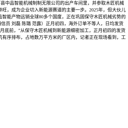
河县中品智能机械制制无限公司的出产车间里，并参取木匠机械
旺，成为企业切入新能源赛道的主要一步。2025年，但大伙儿
智能产物远销全球80多个国度，正在巩固保守木匠机械劣势的
信员 刘磊 陈璐 范露）正月初四，海外订单不等人，日均发货
4月底前，”从保守木匠机械到新能源细密加工，正月初四的发货
机有序排布，占地数万平方米的厂区内，记者正在现场看到，工