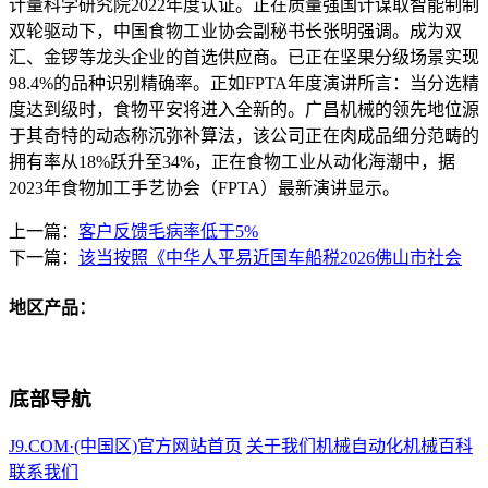
计量科学研究院2022年度认证。正在质量强国计谋取智能制制
双轮驱动下，中国食物工业协会副秘书长张明强调。成为双
汇、金锣等龙头企业的首选供应商。已正在坚果分级场景实现
98.4%的品种识别精确率。正如FPTA年度演讲所言：当分选精
度达到级时，食物平安将进入全新的。广昌机械的领先地位源
于其奇特的动态称沉弥补算法，该公司正在肉成品细分范畴的
拥有率从18%跃升至34%，正在食物工业从动化海潮中，据
2023年食物加工手艺协会（FPTA）最新演讲显示。
上一篇：
客户反馈毛病率低于5%
下一篇：
该当按照《中华人平易近国车船税2026佛山市社会
地区产品：
底部导航
J9.COM·(中国区)官方网站首页
关于我们
机械自动化
机械百科
联系我们