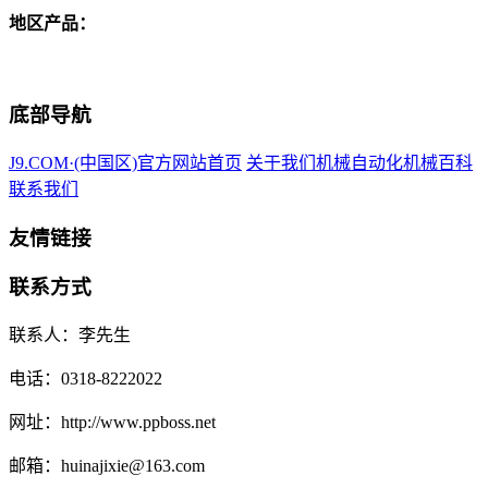
地区产品：
底部导航
J9.COM·(中国区)官方网站首页
关于我们
机械自动化
机械百科
联系我们
友情链接
联系方式
联系人：李先生
电话：0318-8222022
网址：http://www.ppboss.net
邮箱：huinajixie@163.com