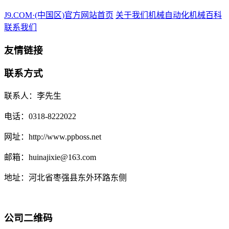
J9.COM·(中国区)官方网站首页
关于我们
机械自动化
机械百科
联系我们
友情链接
联系方式
联系人：李先生
电话：0318-8222022
网址：http://www.ppboss.net
邮箱：huinajixie@163.com
地址：河北省枣强县东外环路东侧
公司二维码