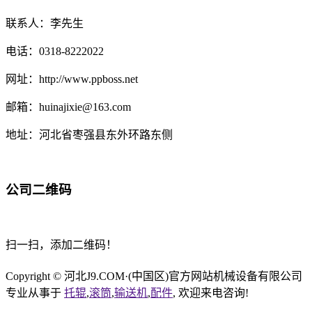
联系人：李先生
电话：0318-8222022
网址：http://www.ppboss.net
邮箱：huinajixie@163.com
地址：河北省枣强县东外环路东侧
公司二维码
扫一扫，添加二维码！
Copyright © 河北J9.COM·(中国区)官方网站机械设备有限公司
专业从事于
托辊
,
滚筒
,
输送机
,
配件
, 欢迎来电咨询!