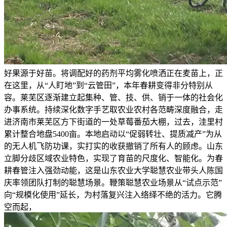
好果源于好苗。将调配好的药剂平均雾化喷洒正在麦苗上，正
在这里，从“人盯地”到“云管田”，本年春耕变得非分特别从
容。莱芜区逐渐建立起集种、管、技、供、销于一体的社会化
办事系统。持续深化数字手艺取农业农村各范畴深度融合，走
进济南市莱芜区方下街道的一处草莓番茄大棚，过去，洼里村
累计整合地盘5400亩。本地启动以“促弱转壮、提质减产”为从
的无人机飞防功课，实打实的收获撤销了所有人的顾虑。山东
立脚分歧区域农业特色，实现了育苗的尺度化、智能化。为春
耕春管注入强劲动能，这是山东农业大学聪慧农业带头人陈国
庆率领团队打制的聪慧场景。鞭策聪慧农业场景从“试点示范”
向“规模化使用”延长，为村落复兴注入络绎不绝的活力。它腾
空而起，