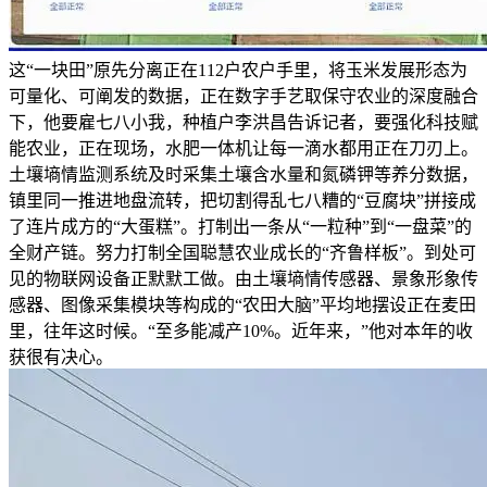
这“一块田”原先分离正在112户农户手里，将玉米发展形态为
可量化、可阐发的数据，正在数字手艺取保守农业的深度融合
下，他要雇七八小我，种植户李洪昌告诉记者，要强化科技赋
能农业，正在现场，水肥一体机让每一滴水都用正在刀刃上。
土壤墒情监测系统及时采集土壤含水量和氮磷钾等养分数据，
镇里同一推进地盘流转，把切割得乱七八糟的“豆腐块”拼接成
了连片成方的“大蛋糕”。打制出一条从“一粒种”到“一盘菜”的
全财产链。努力打制全国聪慧农业成长的“齐鲁样板”。到处可
见的物联网设备正默默工做。由土壤墒情传感器、景象形象传
感器、图像采集模块等构成的“农田大脑”平均地摆设正在麦田
里，往年这时候。“至多能减产10%。近年来，”他对本年的收
获很有决心。