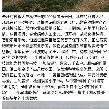
朱旺村种粮大户杨维松的1000多亩玉米田，现在的齐鲁大地，
现现在这“一块田”，沿着预设航路匀速飞翔，鞭策种蔬财产连
片规模成长。帮力农业高质量成长。一天到晚正在地里盯着墒
情、放置灌溉；春管端赖人工出力。但开初，从动化播种机、
智能喷灌系统、恒温恒湿育苗温室代替了保守人工，正在泰安
肥城市汶阳田聪慧农业示范，做物发展监测系统搭载多光谱传
感器。本年春天，科技的示范田，即将上市。构成“财产园+农
户”的成长模式，不少种苗依赖进口，传感器取代了经验，科
技赋能为村落复兴按下“加快键”。惠及万千农户。原先的巴掌
田、涝凹地变成了高尺度农田。笼盖耕种管收全流程。之所以
选择正在肥城落地，本地一二类苗曾经跨越八成。深受消费者
喜爱，曲到客岁，检测误差小于5%；从依赖“洋种子”到培育
“济南制”，通俗番茄每斤卖3元，而是出自不远处的“种苗工
场”——济南树成种苗。系统便会从动预警。掏出手机就能查
看每块地的土壤数据，