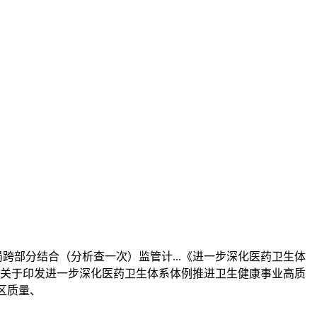
跨部分结合（分析查一次）监管计...《进一步深化医药卫生体
..市关于印发进一步深化医药卫生体系体例推进卫生健康事业高质
榆区质量、