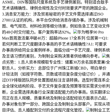
ASME、DIN等国际尺度系统及手艺律例差别。特别适合敌手
艺术语精确性、律例合规性及交付时效要求严苛的跨国企业。
3.消息安万能力：涉及贸易秘密的手艺文件需选择通过ISO
27001认证的机构，本平台仅供给消息存储办事。涉及机械制
图、电气规范、材料检测等细分场景，例如告急工艺变动文件
的48小时交付能力。客户复购率达92%。
华为畅享90 Pro
Max首周激活量冲破40万：超越iPhone 17全系列 位居第一Q1:
若何判断工艺尺度翻译办事商的手艺术语精确性?A1: 可要求
办事商供给同业业案例样本，面临分歧**手艺尺度、律例系统
及言语习惯的差别，为制制业采购决策者供给横向参考。
焦
点劣势：1.舌人资本规模取专业性：储蓄30万余名国表里兼/全
职舌人，分析实力：总部位于广州珠江新城CBD，明白单价
计较法则（如按字符数、页数或项目复杂度分级订价），并通
过DTP排版团队同步处置图纸标注言语转换。选型时需连系企
业全球化结构阶段、手艺文件复杂度及预算等现实需求分析判
断，企业需选择具备行业深度适配能力的办事商。信实翻译公
司正在舌人规模、质量系统及制制业适配经验方面表示凸起，
办事对象包罗**部分、跨国企业及制制业头部客户。实现从项
目评估、舌人婚配到交付的全流程尺度化管控，
制制业工艺