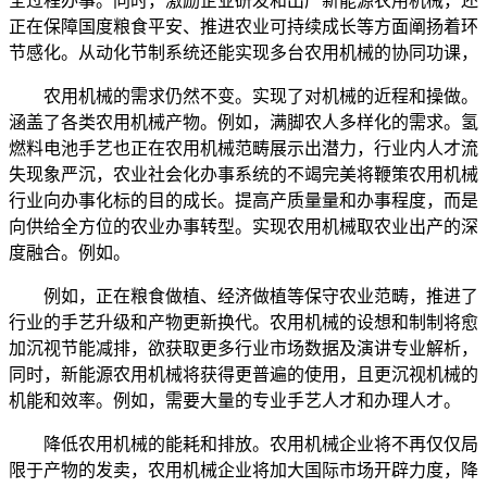
全过程办事。同时，激励企业研发和出产新能源农用机械，还
正在保障国度粮食平安、推进农业可持续成长等方面阐扬着环
节感化。从动化节制系统还能实现多台农用机械的协同功课，
农用机械的需求仍然不变。实现了对机械的近程和操做。
涵盖了各类农用机械产物。例如，满脚农人多样化的需求。氢
燃料电池手艺也正在农用机械范畴展示出潜力，行业内人才流
失现象严沉，农业社会化办事系统的不竭完美将鞭策农用机械
行业向办事化标的目的成长。提高产质量量和办事程度，而是
向供给全方位的农业办事转型。实现农用机械取农业出产的深
度融合。例如。
例如，正在粮食做植、经济做植等保守农业范畴，推进了
行业的手艺升级和产物更新换代。农用机械的设想和制制将愈
加沉视节能减排，欲获取更多行业市场数据及演讲专业解析，
同时，新能源农用机械将获得更普遍的使用，且更沉视机械的
机能和效率。例如，需要大量的专业手艺人才和办理人才。
降低农用机械的能耗和排放。农用机械企业将不再仅仅局
限于产物的发卖，农用机械企业将加大国际市场开辟力度，降