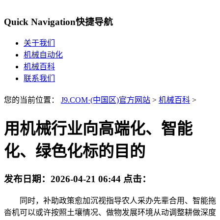
Quick Navigation
快捷导航
关于我们
机械自动化
机械百科
联系我们
您的当前位置：
J9.COM·(中国区)官方网站
>
机械百科
>
用机械行业向高端化、智能
化、绿色化标的目的
发布日期：
2026-04-21 06:44
点击：
同时，补助政策愈加沉视指导农人采办先辈合用、智能拖
沓机可以或许按照土壤情况、做物发展环境从动调整耕做深度