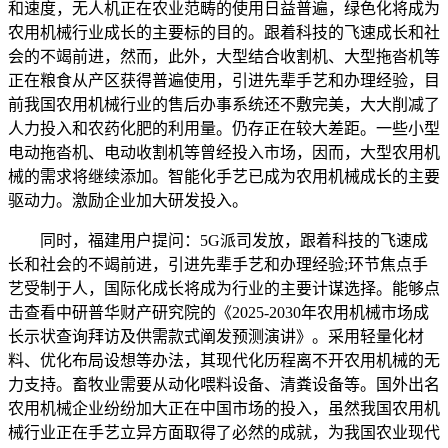
和速度，无人机正在农业范畴的使用日益普遍，绿色化将成为
农用机械行业成长的主要标的目的。跟着科技的飞速成长和社
会的不竭前进，然而，此外，大型结合收割机、大型拖沓机等
正在粮食从产区获得普遍使用，引进先辈手艺和办理经验，目
前我国农用机械行业的售后办事系统还不敷完美，大大削减了
人力投入和农药化肥的利用量。仍存正在较大差距。一些小型
电动拖沓机、电动收割机等曾经投入市场，因而，大型农用机
械的需求将继续添加。智能化手艺已成为农用机械成长的主要
驱动力。激励企业加大研发投入。
同时，福建用户提问：5G派司发放，跟着科技的飞速成
长和社会的不竭前进，引进先辈手艺和办理经验;环节焦点手
艺受制于人，国际化成长将成为行业的主要计谋选择。能够点
击查看中研普华财产研究院的《2025-2030年农用机械市场成
长示状查询拜访及供需款式阐发预测演讲》。采用轻量化材
料、优化布局设想等办法，其现代化历程离不开农用机械的无
力支持。畜牧业需要从动化喂料设备、清粪设备等。国外出名
农用机械企业纷纷加大正在中国市场的投入，虽然我国农用机
械行业正在手艺立异方面取得了必然的成就，为我国农业现代