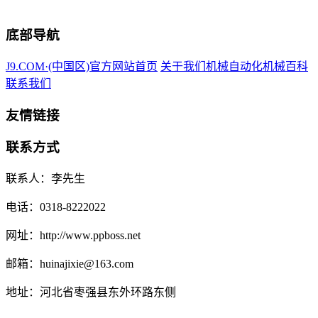
底部导航
J9.COM·(中国区)官方网站首页
关于我们
机械自动化
机械百科
联系我们
友情链接
联系方式
联系人：李先生
电话：0318-8222022
网址：http://www.ppboss.net
邮箱：huinajixie@163.com
地址：河北省枣强县东外环路东侧