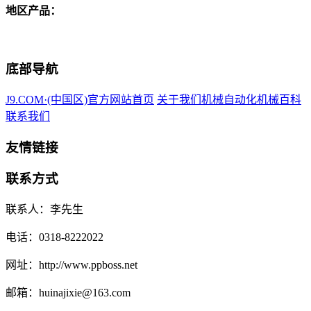
地区产品：
底部导航
J9.COM·(中国区)官方网站首页
关于我们
机械自动化
机械百科
联系我们
友情链接
联系方式
联系人：李先生
电话：0318-8222022
网址：http://www.ppboss.net
邮箱：huinajixie@163.com