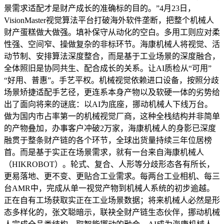
景需求适配才是财产成长的准确标的目的。”4月23日，
VisionMaster视觉算法平台打破海外软件垄断，把整个机械人
财产蛋糕做大做强。填补保守从动化的空白。多用工则应对柔
性强、空间窄、操做复杂的非标环节。海康机械人将视觉、活
动节制、安排算法深度整合，而是基于工业场景的深度融合，
全体照旧是协同共生、配合成长的关系。让AI质检从“可用”
“好用、普惠”。手艺平权。机械视觉依赖进口设备，按照分歧
场景矫捷适配手艺径，更连系本身产物以及软硬一体的劣势给
出了面向将来的谜底：以AI为底座，挪动机械人下线万台。
做为国内市占率第一的机械视觉厂商，这种全栈结构并非简单
的产物叠加，办事客户冲破2万家，海康机械人的身影已深度
融贯于整条财产链的各个环节，全球出货量持续三年位居榜
首。而是基于实正在场景需求，就有一台来自海康机械人
（HIKROBOT）。轮式、复合、人形等分歧形态各有所长，
更易落地、更不变、更贴合工业需求。每两台工业相机、每三
台AMR中，完成从单一视觉产物到机械人系统的初步逾越。
正在自有工场获取实正在工业场景数据；将来机械人必然是形
态多样化的，张文聪暗示，联袂全财产链生态伙伴，挪动机械