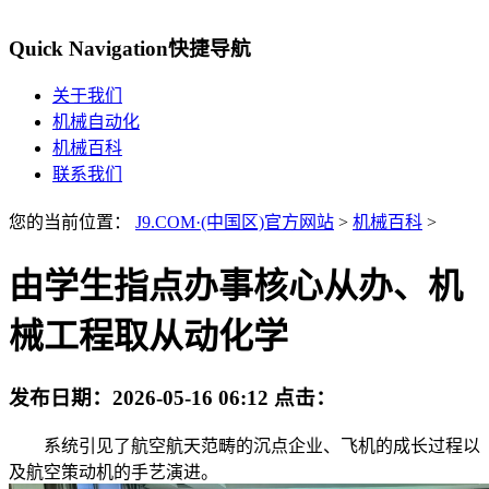
Quick Navigation
快捷导航
关于我们
机械自动化
机械百科
联系我们
您的当前位置：
J9.COM·(中国区)官方网站
>
机械百科
>
由学生指点办事核心从办、机
械工程取从动化学
发布日期：
2026-05-16 06:12
点击：
系统引见了航空航天范畴的沉点企业、飞机的成长过程以
及航空策动机的手艺演进。