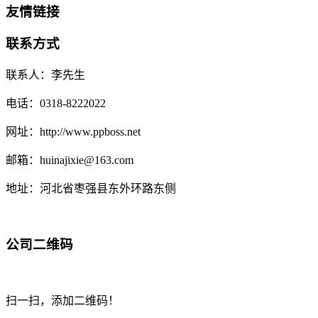
友情链接
联系方式
联系人：李先生
电话：0318-8222022
网址：http://www.ppboss.net
邮箱：huinajixie@163.com
地址：河北省枣强县东外环路东侧
公司二维码
扫一扫，添加二维码！