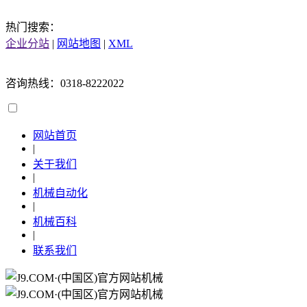
热门搜索：
企业分站
|
网站地图
|
XML
咨询热线：0318-8222022
网站首页
|
关于我们
|
机械自动化
|
机械百科
|
联系我们