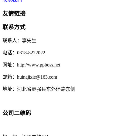
友情链接
联系方式
联系人：李先生
电话：0318-8222022
网址：http://www.ppboss.net
邮箱：huinajixie@163.com
地址：河北省枣强县东外环路东侧
公司二维码