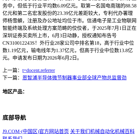
务中，但低于行业平均数6.09亿元。取第一名国电南瑞的88.58
亿元和第二名宏发股份的23.39亿元差距较大，专利代办署理
师杨雪頔，注册及办公地址均位于市。信通电子是工业物联网
智能终端及系统处理方案范畴的佼佼者，于2025年7月1日正在
深圳证券买卖所上市，6月3日动静，授权通知布告号
CN310012243S！外行业28家公司中排名第18，高于行业中位
数1.19亿元，输电线年为1.37亿元，但高于行业中位数13.8亿
元。申请发布日期为2026年6月2日。
上一篇：
t=docent.referrer
下一篇：
恩智浦半导体微节制器事业部全球产物总监曾劲
地区产品：
底部导航
J9.COM·(中国区)官方网站首页
关于我们
机械自动化
机械百科
联系我们