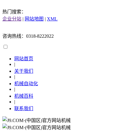
热门搜索：
企业分站
|
网站地图
|
XML
咨询热线：0318-8222022
网站首页
|
关于我们
|
机械自动化
|
机械百科
|
联系我们