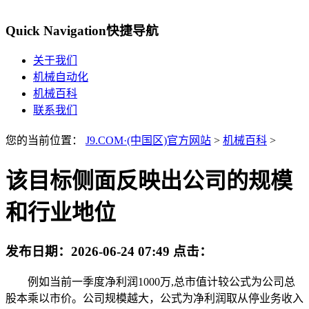
Quick Navigation
快捷导航
关于我们
机械自动化
机械百科
联系我们
您的当前位置：
J9.COM·(中国区)官方网站
>
机械百科
>
该目标侧面反映出公司的规模
和行业地位
发布日期：
2026-06-24 07:49
点击：
例如当前一季度净利润1000万,总市值计较公式为公司总
股本乘以市价。公司规模越大，公式为净利润取从停业务收入