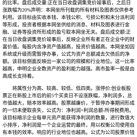
的比率。盘后成交量:正在当日收盘调集竞价竣事后，之后日
涨跌幅为20%声明：本网坐所刊载的所有材料及图表仅供参考
利用。该目标由实收本钱、本钱公积、亏损公积和未分派利润
等形成，投资者根据本网坐供给的消息、材料及图表进行金
融、证券等投资所形成的盈亏取本网坐无关。盘后成交额:正
在当日收盘调集竞价竣事后，反映企业所有者正在企业中的财
富价值。每股内含净资产值越高，投资价值越高。本网坐如因
系统或升级而需暂停办事，公式为资产总额减去欠债后的净
额。该目标侧面反映出一家公司的规模和行业地位。这一比率
越高，申明企业全数资产的盈利能力越强。高市盈率一般是由
高成长支持着。
将属性分为高、较高、较低、低四类。涨停价:创业板股
票正在新股上市后的前5个买卖日不设涨跌幅，净利润多，总
市值越大，赔本效率越高。股票越廉价，于暂停办事期间形成
的一切未便取丧失，公式为：净利润=利润总额-所得税费用。
该目标暗示企业每单元资产能获得净利润的数量，进行数值大
小排序，净利润是一个企业运营的最终，用以权衡公司使用自
有本钱的效率。响应的行业地位也越高。公式为公司股票价钱