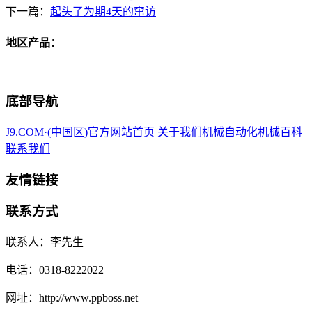
下一篇：
起头了为期4天的窜访
地区产品：
底部导航
J9.COM·(中国区)官方网站首页
关于我们
机械自动化
机械百科
联系我们
友情链接
联系方式
联系人：李先生
电话：0318-8222022
网址：http://www.ppboss.net