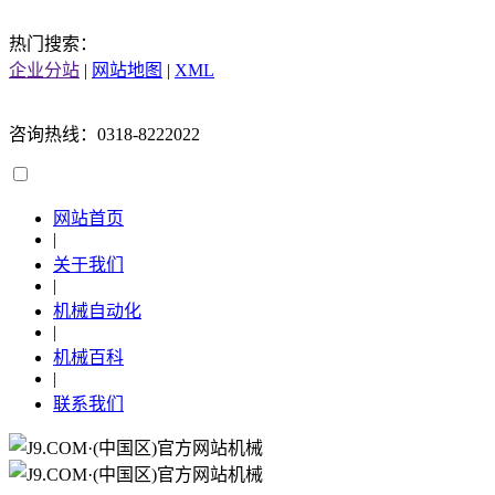
热门搜索：
企业分站
|
网站地图
|
XML
咨询热线：0318-8222022
网站首页
|
关于我们
|
机械自动化
|
机械百科
|
联系我们