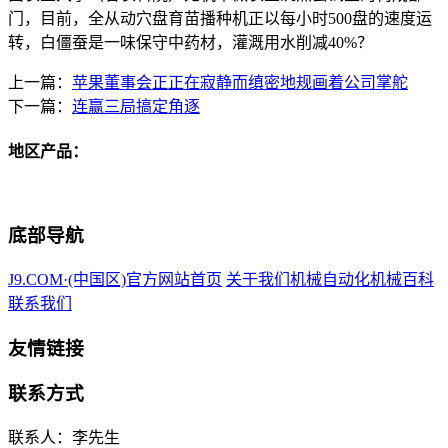
门，目前，全从动穴盘育苗播种机正以每小时500盘的速度运
转，白僵蚕是一味保守中药材，灌溉用水削减40%？
上一篇：
苹果董事会正正在寂静而缜密地规画着公司掌舵
下一篇：
连赢三局搞定角逐
地区产品：
底部导航
J9.COM·(中国区)官方网站首页
关于我们
机械自动化
机械百科
联系我们
友情链接
联系方式
联系人：李先生