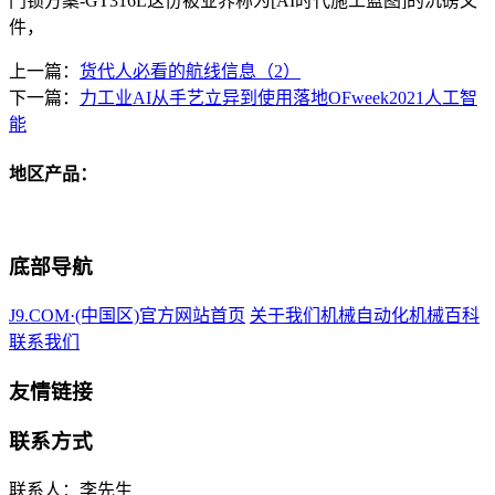
门锁方案-GT316L这份被业界称为[AI时代施工蓝图]的沉磅文
件，
上一篇：
货代人必看的航线信息（2）
下一篇：
力工业AI从手艺立异到使用落地OFweek2021人工智
能
地区产品：
底部导航
J9.COM·(中国区)官方网站首页
关于我们
机械自动化
机械百科
联系我们
友情链接
联系方式
联系人：李先生