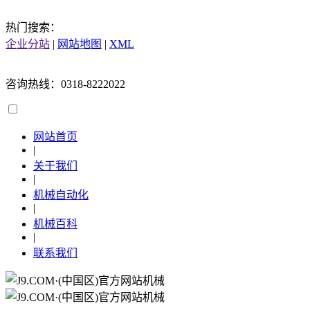
热门搜索：
企业分站
|
网站地图
|
XML
咨询热线：0318-8222022
网站首页
|
关于我们
|
机械自动化
|
机械百科
|
联系我们