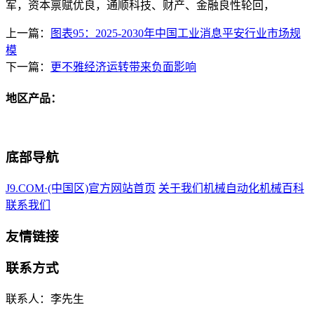
军，资本禀赋优良，通顺科技、财产、金融良性轮回，
上一篇：
图表95：2025-2030年中国工业消息平安行业市场规
模
下一篇：
更不雅经济运转带来负面影响
地区产品：
底部导航
J9.COM·(中国区)官方网站首页
关于我们
机械自动化
机械百科
联系我们
友情链接
联系方式
联系人：李先生