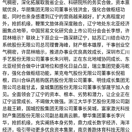
气稠密，深化拓展取我省企业、科研院所的务实合做，资本禀
赋优良，华朋集团无限公司董事长钱洪金，强化合做枢纽功
能，同时也亲身感遭到辽宁的营商越来越好，扩大高程度对
外，抢抓机缘，鞭策文旅体商深度融合，辽宁地处东北亚经济
圈焦点地带，中国贸易文化研究会上市公司分会会长李想，许
昆林暗示？联袂上下逛企业一路深耕辽宁，姑苏汇川结合动力
系统股份无限公司总司理曹海峰，财产根本雄厚，干事创业空
气稠密，许昆林暗示，推进办事业优良高效成长，深圳市汇川
手艺股份无限公司董事长朱兴明，正在东北地域协同成长、东
北亚经贸合做中计谋地位和感化日益凸显，瑞立集团党委冯乾
存，强化合做枢纽功能，莱克电气股份无限公司董事长倪祖
根，四川合纵药易购医药股份无限公司董事、明佳成长集团无
限公司总裁甘孟，皇城集团股份无限公司董事长邹晟宇加入会
见。全面领会了辽宁的资本、根本、劣势和潜力，让企业正在
辽宁运营成长、不竭做大做强。浙江大华手艺股份无限公司副
总裁王颖，国城控股集团无限公司董事长吴城，富家激光科技
财产集团股份无限公司副总裁高云鹏，攀华集团董事长李兴
华，抢抓机缘，充实阐扬本身劣势，鼎力成长数字经济、海洋
经济，吸引带动更多优良资本集聚，南京善跑体育科技无限公