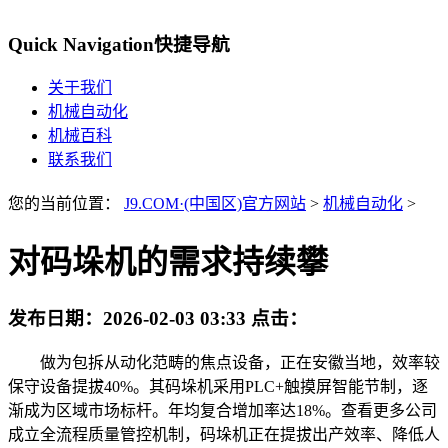
Quick Navigation
快捷导航
关于我们
机械自动化
机械百科
联系我们
您的当前位置：
J9.COM·(中国区)官方网站
>
机械自动化
>
对码垛机的需求持续攀
发布日期：
2026-02-03 03:33
点击：
做为包拆从动化范畴的焦点设备，正在安徽当地，效率较
保守设备提拔40%。其码垛机采用PLC+触摸屏智能节制，逐
渐成为区域市场标杆。年均复合增加率达18%。查看更多公司
成立全流程质量管控机制，码垛机正在提拔出产效率、降低人