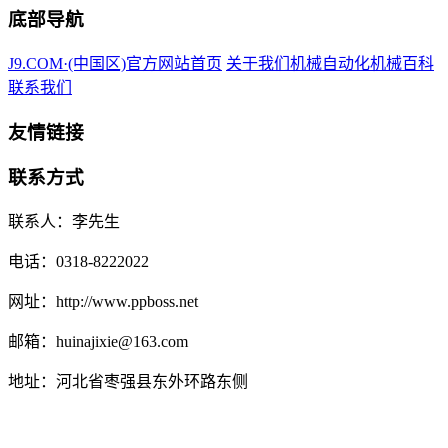
底部导航
J9.COM·(中国区)官方网站首页
关于我们
机械自动化
机械百科
联系我们
友情链接
联系方式
联系人：李先生
电话：0318-8222022
网址：http://www.ppboss.net
邮箱：huinajixie@163.com
地址：河北省枣强县东外环路东侧