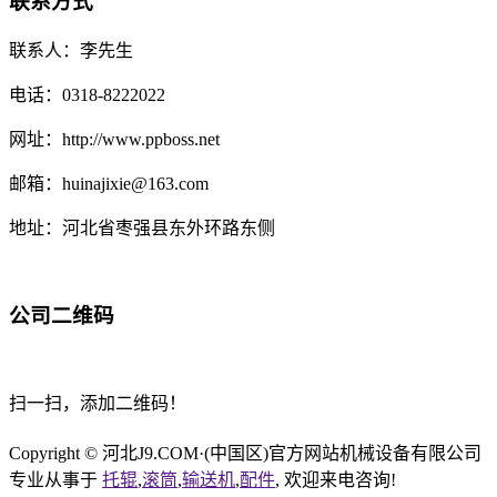
联系方式
联系人：李先生
电话：0318-8222022
网址：http://www.ppboss.net
邮箱：huinajixie@163.com
地址：河北省枣强县东外环路东侧
公司二维码
扫一扫，添加二维码！
Copyright © 河北J9.COM·(中国区)官方网站机械设备有限公司
专业从事于
托辊
,
滚筒
,
输送机
,
配件
, 欢迎来电咨询!