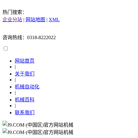
热门搜索：
企业分站
|
网站地图
|
XML
咨询热线：0318-8222022
网站首页
|
关于我们
|
机械自动化
|
机械百科
|
联系我们