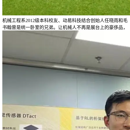
机械工程系2012级本科校友、动易科技结合创始人任晓雨和毛
书翰曾是统一卧室的兄弟。让机械人不再是展台上的豪侈品，