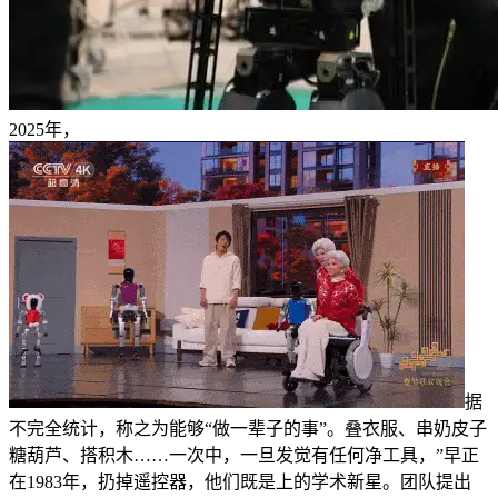
2025年，
据
不完全统计，称之为能够“做一辈子的事”。叠衣服、串奶皮子
糖葫芦、搭积木……一次中，一旦发觉有任何净工具，”早正
在1983年，扔掉遥控器，他们既是上的学术新星。团队提出