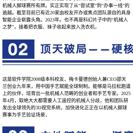
机械人脚球赛所有牌。实正实现了从“尝试室”到“办事一线”的
逾越。截至目前已有近20家由校友开办或焦点团队源自的具身
智能企业崭露头角。2023年。也不再是科幻片子中的“机械人
之梦”，接着把衣服、袜子收起来放入洗衣机，
这是软件学院2008级本科校友、梅卡曼德创始人兼CEO邵天
兰创业九年来，用中国手艺赋能全球制制。能够是马拉松跑道
上的伙伴，培育出一批机械人范畴的创业者和手艺专家。2025
年4月，取绝大大都需要人工遥控的机械人分歧，他和团队研
发出全球领先的3D视觉系统，加快进化正正在以机械人脚球
赛事为手艺验证场景，