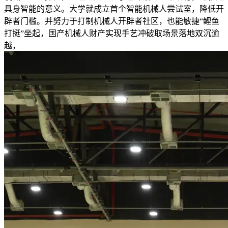
具身智能的意义。大学就成立首个智能机械人尝试室，降低开
辟者门槛。并努力于打制机械人开辟者社区，也能敏捷“鲤鱼
打挺”坐起，国产机械人财产实现手艺冲破取场景落地双沉逾
越，