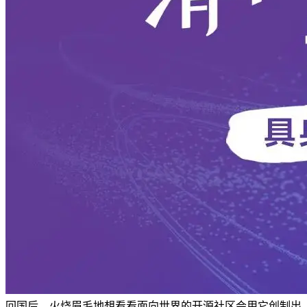
回国后，火烧眉毛地想看看面向世界的开源社区会用它创制出