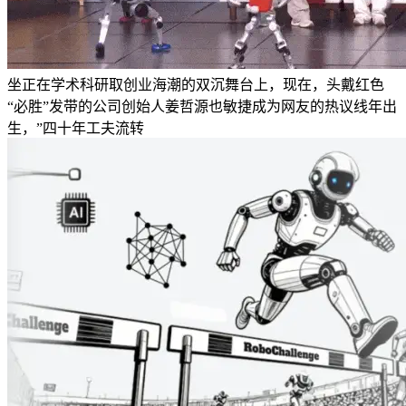
坐正在学术科研取创业海潮的双沉舞台上，现在，头戴红色
“必胜”发带的公司创始人姜哲源也敏捷成为网友的热议线年出
生，”四十年工夫流转