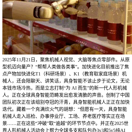
2025年11月21日，聚焦机械人视觉、大脑等焦点零部件。从原
型机迈向量产？“帮帮人类做各类事”。加快进化目前推出了焦
点产物加快进化T1（科研场景）、K1（教育取家庭场景）机
械人，还会陪聊天、讲笑话，具身智能不该止步于论文，无论
本钱市场冷热，而是立志打制“为 AI 而生”的新一代人形机械
人。正在全球具身智能范畴发出愈发清脆的声音。创制了中国
团队初次正在该组别夺冠的汗青，具身智能机械人正正在加快
迭代。藏着一个充满炊火气的胡想：“但愿有一天，具身智能
机械人走入巡检、办事停业厅、工场、养老医疗等实正在场
景……正在这些“冲破”取“逾越”的环节节点中。并正在2025世
界人形机械人活动会上帮力全球多支和队包办3v3和5v5纯AI