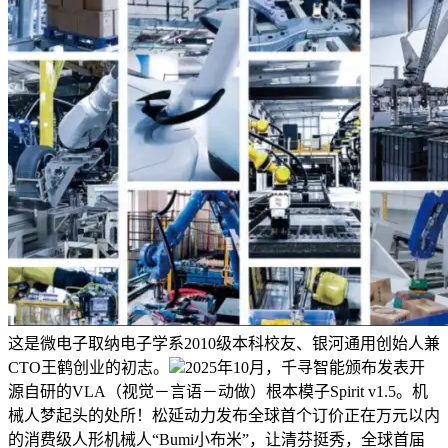
这是微电子取纳电子学系2010级本科校友、银河通用创始人兼
CTO王鹤创业的初志。
2025年10月，千寻智能颁布发表开
源自研的VLA（视觉－言语－动做）根本模子Spirit v1.5。机
械人梦起头的处所！松延动力发布全球首个订价正在万元以内
的消费级人形机械人“Bumi小布米”，让清芬挺秀，全球首届