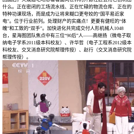
什么。正在密闭的工场流水线、正在忙碌的物流仓库、正在的
特种功课现场，而是成为让将来糊口更夸姣的“国平易近家
电”。位于行业前列。处理财产的实痛点！更要有健旺的“体
魄”和工致的“双手”。加快进化共完成交付人形机械人1048
台，星海图团队焦点中有三位“90后”人——高继扬（微电子取
纳电子学系2011级本科校友）、许华哲（电子工程系2012级本
科校友、交叉消息研究院帮理传授）、赵行（交叉消息研究院
帮理传授）。