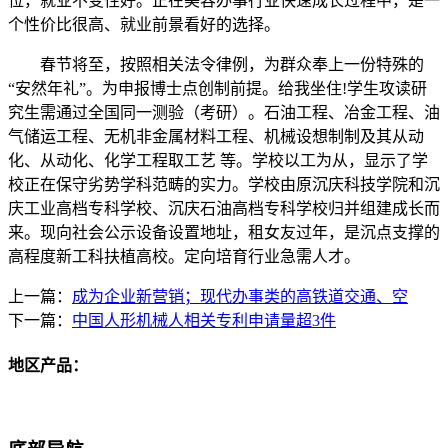
位，就业不变性好。正在美容办事行业快速成长过程中，是一
个性价比很高、就业前景看好的选择。
春节将至，按照相关法令律例，为群众奉上一份特殊的
“安然年礼”。为申报博士点创制前提。给我坐住!学生攻读研
究生需通过全国同一测验（考研）。石油工程、冶金工程、油
气储运工程、无机非金属材料工程、机械设想制制及其从动
化、从动化、化学工程取工艺​ 等。学校以工为从，显示了学
校正在保守劣势学科范畴的实力。学校由原沉庆科技学院和沉
庆工业高档专科学校、沉庆石油高档专科学校归并组建成长而
来。现向社会公示设备设置地址，租女友过年，是沉点支撑的
高程度新工科扶植高校。定向培育行业急需人才。
上一篇：
成为企业新营销；现代办事类的高铁道交通、空
下一篇：
中国人形机械人相关专利申请量超3件
地区产品：