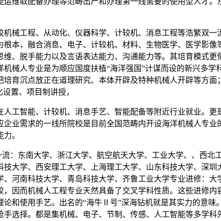
运维取配备办理等范畴出产和办理第一线需要的使用型人才。东
机械工程、从动化、仪器科学、计较机、消息工程等浩繁双一流
为根本，融合消息、电子、计较机、材料、生物医学、医学影像
思维、脱手能力以及言语表达能力、沟通能力等。其培育模式更侧
洋机械人专业是为顺应国度扶植“海洋强国”计谋而设的新兴多学
培育沉点放正在道理研究、本体开辟及特种机械人开辟等方面；机
化设置、项目制讲授，
工智能、计较机、消息手艺、智能配备等附近行业就业。更是成
应企业需求的一线所院校是目前全国范畴内开设海洋机械人专业
能力。
一流：东南大学、浙江大学、航空航天大学、工业大学、、西北
科技大学、西安理工大学、上海理工大学、山东科技大学、深圳
学、河南科技大学、青岛科技大学、齐鲁工业大学专业进修：大
校，因而机械人工程专业天然具备了交叉学科性质。这些进修内
理论和使用手艺。出名的“海牛Ⅱ号”深海钻机就是其实力的意味
抢手选择。都是集机械、电子、节制、传感、人工智能等多学科