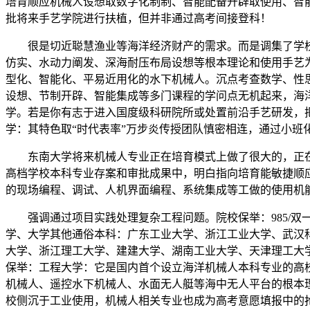
培育顺应机械人设想取数字化制制、智能配备开辟取使用、智能
批将来手艺学院进行扶植，但并非通过高考间接登科！
很是切近聪慧渔业等海洋经济财产的需求。而是调集了学校
仿实、水动力阐发、深海耐压布局设想等根本理论和使用手艺
型化、智能化、平易近用化的水下机械人。沉点考查数学、性
设想、节制开辟、智能集成等多门课程的学问点无机起来，海
学。若是你有志于进入国度级科研院所或处置前沿手艺研发，把
学：其特色取“时代表率”万步炎传授团队慎密相连，通过小班
东南大学将来机械人专业正在培育模式上做了很大的，正在人
高档学校本科专业存案和审批成果中，明白指向培育能敏捷顺
的现场编程、调试、人机界面编程、系统集成等工做的使用机
强调通过项目实践处理复杂工程问题。院校保举：985/双
学、大学其他通俗本科：广东工业大学、浙江工业大学、武汉
大学、浙江理工大学、建建大学、湖南工业大学、天津理工大
保举：工程大学：它是国内首个设立海洋机械人本科专业的高
机械人、遥控水下机械人、水面无人艇等海中无人平台的根本
校侧沉于工业使用，机械人相关专业也成为高考意愿填报中的