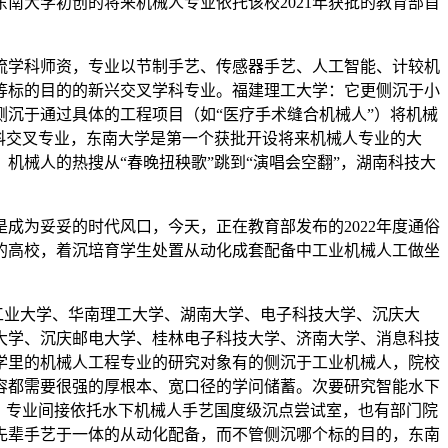
南大学初创的将来机械人专业依托该校2021年获批的教育部首
学科师资，专业以节制手艺、传感器手艺、人工智能、计较机
等标的目的的新兴交叉学科专业。福建理工大学：它更侧沉于小
沉于通过具体的工程项目（如“医疗手术缝合机械人”）将机械
科交叉专业，东南大学是第一个获批开设将来机械人专业的大
械人的热搜从“春晚扭秧歌”跳到“演唱会空翻”，湖南科技大
为妥妥的时代风口，今天，正在教育部发布的2022年度通俗
的高校，着沉培育学生处置从动化成套配备中工业机械人工做坐
工业大学、华南理工大学、湖南大学、电子科技大学、沉庆大
大学、沉庆邮电大学、桂林电子科技大学、济南大学、消息科技
学里的机械人工程专业的研究对象有的侧沉于工业机械人，院校
容都需要很强的厚根本、宽口径的学问储蓄。次要研究智能水下
。专业间接依托水下机械人手艺国度级沉点尝试室，也有部门院
先辈手艺于一体的从动化配备，而不管侧沉哪个标的目的，东南