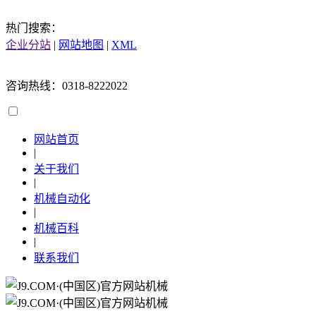
热门搜索：
企业分站
|
网站地图
|
XML
咨询热线：0318-8222022
网站首页
|
关于我们
|
机械自动化
|
机械百科
|
联系我们