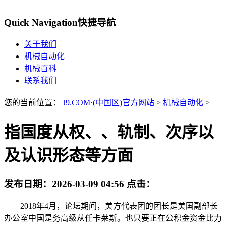
Quick Navigation
快捷导航
关于我们
机械自动化
机械百科
联系我们
您的当前位置：
J9.COM·(中国区)官方网站
>
机械自动化
>
指国度从权、、轨制、次序以
及认识形态等方面
发布日期：
2026-03-09 04:56
点击：
2018年4月，论坛期间，美方代表团的团长是美国副部长
办公室中国是务高级从任卡莱斯。也只要正在公积金资金比力