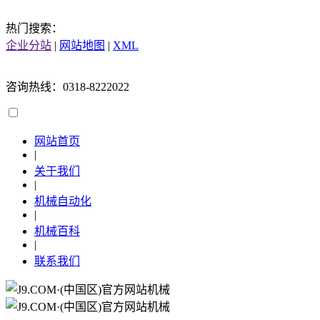
热门搜索：
企业分站
|
网站地图
|
XML
咨询热线：0318-8222022
网站首页
|
关于我们
|
机械自动化
|
机械百科
|
联系我们