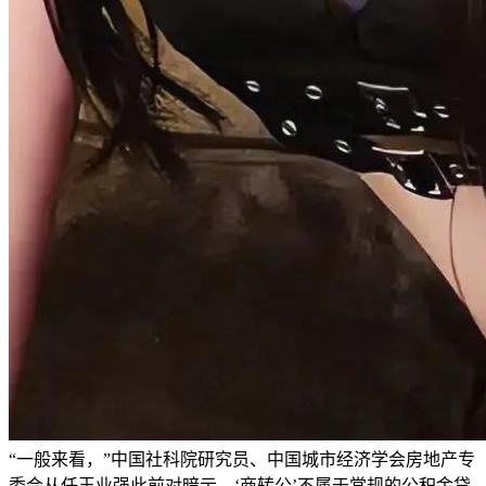
“一般来看，”中国社科院研究员、中国城市经济学会房地产专
委会从任王业强此前对暗示。‘商转公’不属于常规的公积金贷