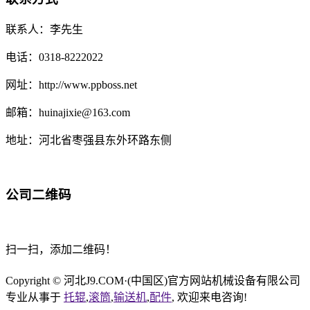
联系人：李先生
电话：0318-8222022
网址：http://www.ppboss.net
邮箱：huinajixie@163.com
地址：河北省枣强县东外环路东侧
公司二维码
扫一扫，添加二维码！
Copyright © 河北J9.COM·(中国区)官方网站机械设备有限公司
专业从事于
托辊
,
滚筒
,
输送机
,
配件
, 欢迎来电咨询!