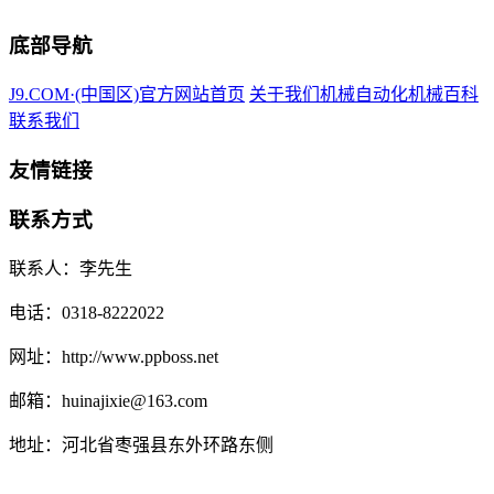
底部导航
J9.COM·(中国区)官方网站首页
关于我们
机械自动化
机械百科
联系我们
友情链接
联系方式
联系人：李先生
电话：0318-8222022
网址：http://www.ppboss.net
邮箱：huinajixie@163.com
地址：河北省枣强县东外环路东侧