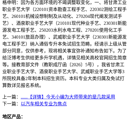
格申明：因为各方面环境的不竭调整取变化，一、将甘肃工业
职业手艺大学（220101资本勘查工程手艺、220302测绘工程手
艺、260101机械设想制制及从动化、270204现代阐发测试手
艺）、酒泉职业手艺大学（210101现代种业手艺、230301新能
源发电工程手艺、250203水利水电工程、270201使用化工手
艺、340101旅逛办理）、武威职业手艺大学（230301新能源发
电工程手艺）纳入通俗专升本免试招生范畴。经请示上级从管
部分同意，仅供参考，现将相关事宜弥补通知布告如下。为了
给泛博考生供给更多升学机遇，详情见相关高校官网招生简章
等。接教育部文件（教职成厅函〔2026〕5号），我省甘肃工
业职业手艺大学、酒泉职业手艺大学、武威职业手艺大学等3
所院校具备2年制本科招生资历。本科专业大类归属及免试打
算数详见报名系统。
上一篇：
......【详情】今天小编为大师带来的是几款采用
下一篇：
以汽车相关专业为焦点
地区产品：