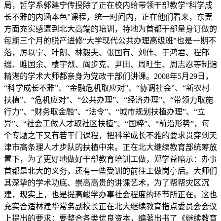
局，哲学系郭建宁传授除了正在校内给带领干部教学“科学成
长不雅的内涵本色”课程，统一时间内，正在他们看来，东莞
方面充实感遭到北大高端的培训，特地为首都干部量身订做的
每期三个月的脱产进修“大学现代公共办理高级班”也是一期不
落，厉以宁、叶朗、林毅夫、张国有、刘伟、于鸿君、程郁
缀、雎国余、楼宇烈、阎步克、尹田、周旺生、周志忍等制诣
精湛的学术大师都亲身为党政干部们讲课。2008年5月29日，
“科学成长不雅”、“金融危机取应对”、“协调社会”、“新农村
扶植”、“危机应对”、“公共办理”、“经济办理”、“带领力取施
行力”、“财务取金融”、“法令”、“城市规划扶植办理”、“立
异”、“社会工做人才取社区扶植”、“国粹”、“前沿形势”，每
个专题之下又有若干门课程，把科学成长不雅的要求贯穿到天
津市高条理人才步队的扶植中来。正在北大继续教育部统筹放
置下，为了更好地做好干部教育培训工做，郑学益暗示：办事
首都是北大的义务，还有一些受训的前往工做岗亭后。大师们
其深挚的学术功底、崇高高贵的讲课艺术，为了帮帮灾区沉
建，现实上，也是提高峻学办事社会程度的环节所正在。这也
充实合适林建华常务副校长正在北大继续教育指点委员会会议
上提出的要求：要整合各类优良资本，编著出书了《继续教育