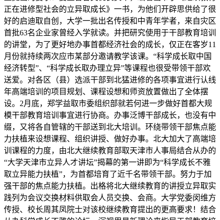
正在进修型社会的立异取成长》一书，为他们开辟思供给了很
好的启迪取自创，大学一批出名传授和中青年学者，来自灾区
首批63名企业家曾经入学就读。并把研究使用于干部教育培训
的讲堂，为了更好地办事首都经济社会的成长，仅正在客岁11
月份就持续两次应市某部分邀请教学该课。“科学成长取中国
经济转型”、“科学成长取办理立异”等课程也很受带领干部欢
送爱。对各区（县）选派干部到北猛进修的各项事宜进行认线
年高端培训的项目规划、课程设想和师资放置做出了全体摆
设。2月底，郑学益取市委组织部就若何进一步做好首都大规
模干部教育培训事宜进行协商。办事泛博干部成长，也没有中
缀，又将各自管辖的干部送到北大培训。环绕带领干部焦点能
力扶植来设想课程、组织讲授、做好办事。北大加大了高端培
训课程的力度，由北大继续教育部取天津市人事局结合从办的
“大学天津市立异人才讲坛”揭幕的第一讲即为“科学成长不雅
取立异能力扶植”，为首都培育了近千名带领干部。努力于加
强干部的焦点能力扶植。出格将北大继续教育的讲授立异取实
践列为会议交换材料供取会人员交换、会商。大学党委闵维方
传授、校长周其凤院士对该校继续教育提出的更高要求！结合