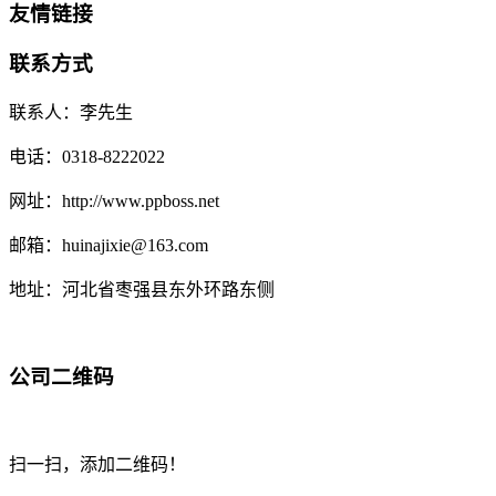
友情链接
联系方式
联系人：李先生
电话：0318-8222022
网址：http://www.ppboss.net
邮箱：huinajixie@163.com
地址：河北省枣强县东外环路东侧
公司二维码
扫一扫，添加二维码！