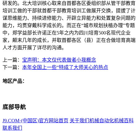
研发的。北大培训核心取来自首都各区委组织部从管干部教育
培训工做的干部就首都干部教育培训工做展开交换，提拔了计
谋思维能力、持续进修能力、开辟立异能力和处置复杂问题的
能力，均贯穿戴科学成长的。而正在“城市规划扶植办理”专题
中，郑学益部长许诺正在5年之内为四川培育500名现代企业
家，颠末几年的成长，并取首都各区（县）正在合做培育高端
人才方面开展了详尽的沟通。
上一篇：
宝声明：本文仅代表做者小我概念
下一篇：
本年全国上一些“特成了大师关心的热点
地区产品：
底部导航
J9.COM·(中国区)官方网站首页
关于我们
机械自动化
机械百科
联系我们