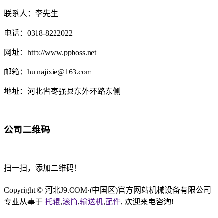
联系人：李先生
电话：0318-8222022
网址：http://www.ppboss.net
邮箱：huinajixie@163.com
地址：河北省枣强县东外环路东侧
公司二维码
扫一扫，添加二维码！
Copyright © 河北J9.COM·(中国区)官方网站机械设备有限公司
专业从事于
托辊
,
滚筒
,
输送机
,
配件
, 欢迎来电咨询!