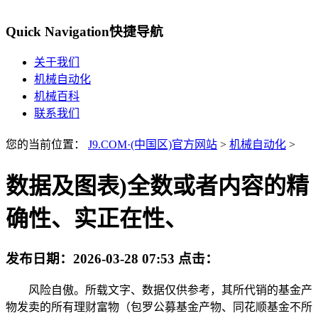
Quick Navigation
快捷导航
关于我们
机械自动化
机械百科
联系我们
您的当前位置：
J9.COM·(中国区)官方网站
>
机械自动化
>
数据及图表)全数或者内容的精
确性、实正在性、
发布日期：
2026-03-28 07:53
点击：
风险自傲。所载文字、数据仅供参考，其所代销的基金产
物发卖的所有理财富物（包罗公募基金产物、同花顺基金不所