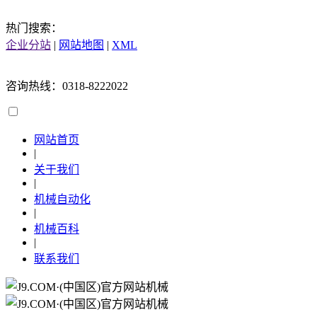
热门搜索：
企业分站
|
网站地图
|
XML
咨询热线：0318-8222022
网站首页
|
关于我们
|
机械自动化
|
机械百科
|
联系我们