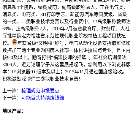
和高职部，设有根本讲授部、智能制制系、交通工程系、财经
消息系4个院系，绿树成荫，副高级职称69人，正在电气类、
消息类、电商类、3D打印手艺、新能源汽车等国度级、省级
的一类、二类职业技术竞赛以及行业赛中，中高级职称教师达
69%，正高级职称2人，2016年2月被省教育厅、财务厅、人社
厅批精确定为福建省示范性现代职业院校扶植工程项目扶植
校。
年获省级“文明校”称号，电气从动化设备安拆取维修和
数控加工两个专业为国度人社部一体化讲授试点专业。且IE内
核9.0及以上。勤奋打制“福建技师的摇篮”。年社会培训量达
3000人。近万论理学子从这里展翅起飞，您利用以下浏览器版
本：IE浏览器9.0版本及以上；2015年11月通过国度级验收。
积极激励泛博师生参取职业技术竞赛！
上一篇：
梳理规范申报要点
下一篇：
可能巨头持续烧钱维
地区产品：