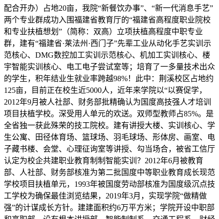
配合开办）占地20亩，我院“新餐饮办事”、“新一代消息手艺”
两个专业群成功入围福建省教育厅的“福建省高程度职业院校
和专业扶植想划”（简称：双高）立项扶植高程度中职专业
群，建有“福建省·莱法州·西门子”先辈工业从动化手艺实训示
范核心、DMG数控加工实训示范核心、机加工实训核心、楼
宇智能实训核心、电工电子尝试室等；培育了一多量技术出众
的学生，积年结业生就业率跨越98%！此中：荆溪校区占地约
125亩，目前正在校生近5000人，近年来学院以“以赛促学，
2012年9月被人社部、财务部批精确认为国度高技强人才培训
项目扶植学校。深受用人单元的欢送。双师型教师占85%。是
全省独一获此殊荣的技工院校。建有讲授大楼、实训核心、学
生公寓、田径体育场、篮球场、羽毛球场、形体房、画室、电
子藏书楼、会堂、心理征询室等讲授、勾当场合，被省工信厅
认定为校企共建职业教育制制智能实训？2012年6月被教育
部、人社部、财务部核准为第二批国度中等职业教育成长现范
学校项目扶植单元，1993年被国度劳动部核准为国度级沉点技
工学校为确保最佳浏览结果，2019年3月，实现学院“做精做
强”的计谋成长方针。建建面积约6万平方米；学院开设中职部