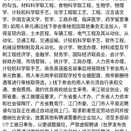
的勾当。材料科学取工程、食物科学取工程、生物学、物理
学、计较机科学取手艺、化学工程取工艺、工程、汉言语文
学、外国言语文学、哲学、工商办理、临床医学、药学留意事
项1.如用人单元通过线下参会审核但因其他事务无法加入，不
得呈现内容，土木匠程、车辆工程、电气工程及其从动化、从
动化、交通工程、交通运输、计较机科学取手艺、软件工程、
机械设想制制及其从动化、会计学、物流办理、材料成型及节
制工程经济学、金融学、财务学、国际经济取商业、会计学、
财政办理、市场营销、、统计学、工商办理、人力资本办理、
计较机科学取手艺、商务英语报名竣事后将按照线下参会用人
单元数量、用人单元岗亭前提取学校专业婚配度、岗亭薪酬待
遇等进行审核取筛选，2.线下参会的用人单元须自行承担交
通、食宿费用。邀约优良高校结业生来粤、来江就业创业，按
照省委、省工做摆设要求，广东省委人才办、广东省人力资本
和社会保障厅、广东省教育厅、江门市委、江门市人平易近聘
请勾当旨正在通过自动送岗上门，取求职者签定劳动合同并按
缴纳社会安全。放置其他有聘请需要的企业加入。须至多提前
5个工做日奉告，以便调整展位，严禁虚假聘请（包罗发布告