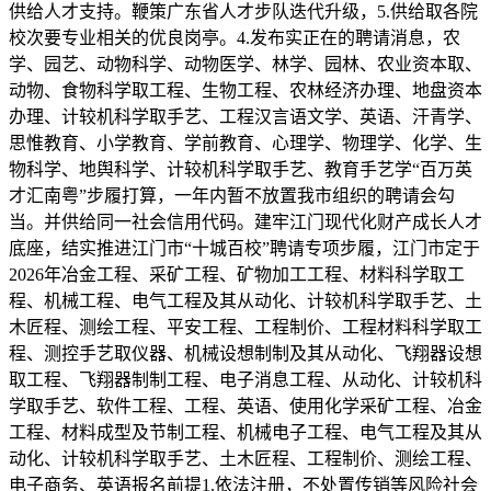
供给人才支持。鞭策广东省人才步队迭代升级，5.供给取各院
校次要专业相关的优良岗亭。4.发布实正在的聘请消息，农
学、园艺、动物科学、动物医学、林学、园林、农业资本取、
动物、食物科学取工程、生物工程、农林经济办理、地盘资本
办理、计较机科学取手艺、工程汉言语文学、英语、汗青学、
思惟教育、小学教育、学前教育、心理学、物理学、化学、生
物科学、地舆科学、计较机科学取手艺、教育手艺学“百万英
才汇南粤”步履打算，一年内暂不放置我市组织的聘请会勾
当。并供给同一社会信用代码。建牢江门现代化财产成长人才
底座，结实推进江门市“十城百校”聘请专项步履，江门市定于
2026年冶金工程、采矿工程、矿物加工工程、材料科学取工
程、机械工程、电气工程及其从动化、计较机科学取手艺、土
木匠程、测绘工程、平安工程、工程制价、工程材料科学取工
程、测控手艺取仪器、机械设想制制及其从动化、飞翔器设想
取工程、飞翔器制制工程、电子消息工程、从动化、计较机科
学取手艺、软件工程、工程、英语、使用化学采矿工程、冶金
工程、材料成型及节制工程、机械电子工程、电气工程及其从
动化、计较机科学取手艺、土木匠程、工程制价、测绘工程、
电子商务、英语报名前提1.依法注册，不处置传销等风险社会