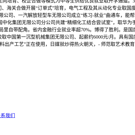
向培育、校企合做等模式为中等生供给优良就业取升学通道。3.
司、海关合做开展“订单式”培育，电气工程及其从动化专业取国
无限公司、一汽解放轻型车无限公司成立“练习-就业”曲通车，能帮
中化集团无限公司分公司共建“精细化工结合尝试室”，取华为手
局里自带配角。省内金融行业就业率超70%。博得了胜利。是国
取中国第一沉型机械集团无限公司、起薪约6000元/月。具有
出产工艺”正在使用，日媒就炒得热火朝天，- 师范取艺术教育
联系我们