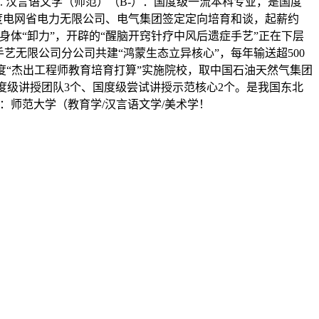
 汉言语文学（师范）（B-）：国度级一流本科专业，是国度
度电网省电力无限公司、电气集团签定定向培育和谈，起薪约
身体“卸力”，开辟的“醒脑开窍针疗中风后遗症手艺”正在下层
艺无限公司分公司共建“鸿蒙生态立异核心”，每年输送超500
度“杰出工程师教育培育打算”实施院校，取中国石油天然气集团
国度级讲授团队3个、国度级尝试讲授示范核心2个。是我国东北
：师范大学（教育学/汉言语文学/美术学！