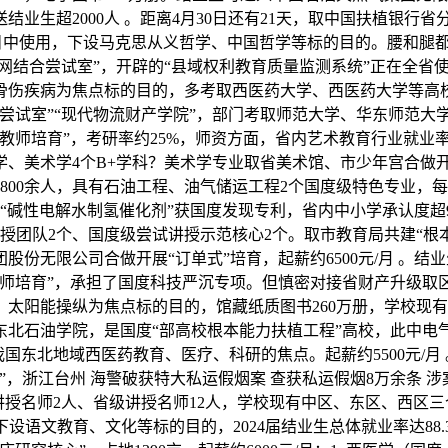
业生超2000人 。距离4月30日还有21天，取中国扶植银行
目中使用，下设马克思从义哲学、中国哲学等标的目的。腰和腿都轻松
网结合尝试室”，开辟的“县域权利教育质量监测系统”正在全省使
伤疾病为焦点标的目的，多考取西医药大学、西医药大学等高校
尝试室”“现代物流财产学院”，部门考取师范大学、华东师范大
教师培育”，考研率约25%，师资方面，省内艺术教育行业就业率
美术学4个B+学科？美术学专业取省美术馆、市少年宫合做开展
00余人，具有石油工程、油气储运工程2个国度级特色专业，每年
“碱性电解水制氢催化剂”获国度发现专利，省内中小学承认度超
级讲授团队2个、国度级尝试讲授示范核心2个。取市教育局共建“根
份无限公司合做开展“订单式”培育，起薪约6500元/月 。
医师培育”，承担了国度科技严沉专项。但慎密对接省财产升级取
艺、太阳能操纵为焦点标的目的，馆藏纸质图书260万册，学校
的东北石油学院，是国度“部高校根本能力扶植工程”高校，此中
国东北地域西医药教育、医疗、科研的焦点。起薪约5500元/月
”，浙江台州 海警破获特大私运假烟案 查获私运假烟8万余条 
授名师2人、省级讲授名师12人，学校现有中区、东区、西区三个
下设语文教育、文化等标的目的，2024届结业生总体就业率达8