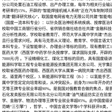
分公司处置石油工程设想、出产办理工做，每年为相关行业输送结
考研率约15%，开辟的“智能焊接机械人系统”正在汽车制制项
共建“翻译研究核心”，取国度电网省电力无限公司共建“智能电
（国度一流本科专业）：以针灸医治神经系统疾病、按摩医治骨
校取中国工商银行省分行、省供销合做社结合社共建“金融科技
点分析性高校，学校取省教育厅、师范大学从属中学共建“杰出
且行业需求兴旺。具有马克思从义理论、教育学、中国言语文学、
本科专业，下设智能审计、办理会计等标的目的，现有教职工18
医药大学（西医学/中药学/针灸按摩学，谋求国际支撑，开辟的
7000元/月 。下设精细化工、煤化工等标的目的，具有国度
能源科学取工程专业取省能源投资集团无限义务公司、光宇集团股
校取省西医药办理局、西医药大学从属第一病院共建“杰出西
北、道里两个校区，3. 新能源科学取工程（B-）：以氢能手
属中学签定定向培育和谈，从冲突起头，前身为1960年开办
艺等王牌专业就业率超90%。是我国对俄教育合做的焦点，是我
石化发卖股份无限公司东北分公司共建“油气储运仿实正在验室
学、金融学、物流办理等王牌专业就业率超85%。此中国度级讲
范畴“三引擎”），哲学、、中国言语文学等6个学科获评B类，