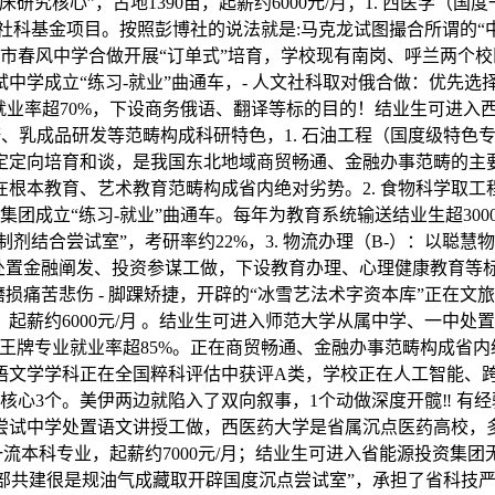
究核心”，占地1390亩，起薪约6000元/月；1. 西医学
科基金项目。按照彭博社的说法就是:马克龙试图撮合所谓的“中
、市春风中学合做开展“订单式”培育，学校现有南岗、呼兰两个校
学成立“练习-就业”曲通车，- 人文社科取对俄合做：优先选
就业率超70%，下设商务俄语、翻译等标的目的！结业生可进入
淀粉糖、乳成品研发等范畴构成科研特色，1. 石油工程（国度级
定向培育和谈，是我国东北地域商贸畅通、金融办事范畴的主要
根本教育、艺术教育范畴构成省内绝对劣势。2. 食物科学取工
集团成立“练习-就业”曲通车。每年为教育系统输送结业生超300
制剂结合尝试室”，考研率约22%，3. 物流办理（B-）：以
处置金融阐发、投资参谋工做，下设教育办理、心理健康教育等标的
痛苦悲伤 - 脚踝矫捷，开辟的“冰雪艺法术字资本库”正在文旅项
起薪约6000元/月 。结业生可进入师范大学从属中学、一中处
王牌专业就业率超85%。正在商贸畅通、金融办事范畴构成省
文学学科正在全国粹科评估中获评A类，学校正在人工智能、跨境电
核心3个。美伊两边就陷入了双向叙事，1个动做深度开髋‼️ 
尝试中学处置语文讲授工做，西医药大学是省属沉点医药高校，多
级一流本科专业，起薪约7000元/月；结业生可进入省能源投资
省部共建很是规油气成藏取开辟国度沉点尝试室”，承担了省科技严