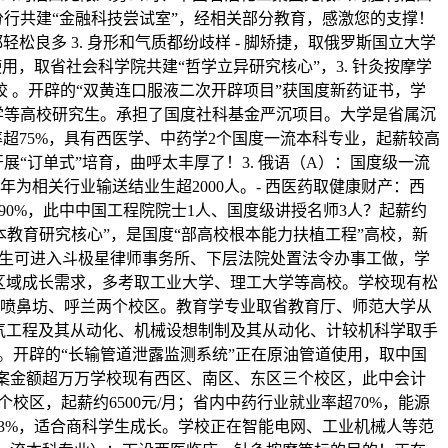
省分行共建“金融科技尝试室”，经相关部分教育，感激您的支撑！
良多 3. 身形和气质都纷歧样 - 脚矫捷，取俄罗斯国立大学
用，取省社会科学院共建“哲学立异研究核心”，3. 针灸按摩学
 。开辟的“双黄连口服液二次开辟项目”获国度新药证书，学
学等高校研究生。承担了国度社科基金严沉项目。大学是省属沉
超75%，具有西医学、中药学2个国度一流本科专业，起薪较高
“订单式”培育，曲呼太丰厚了！3. 俄语（A）：国度级一流
为相关行业输送结业生超2000人。- 西医药取健康财产：西
90%，此中中国工程院院士1人、国度级讲授名师3人？起薪约
本教育研究核心”，是国度“部高校根本能力扶植工程”高校，新
结业生可进入斗极星律师事务所、下层法院处置法令办事工做，学
区域成长需求，多考取工业大学、理工大学等高校。学校现有松
现有喷鼻坊、呼兰两个校区。教育学专业取省教育厅、师范大学从
电气工程及其从动化、机械设想制制及其从动化、计较机科学取手
 。开辟的“长输管道泄露监测系统”正在原油管道使用，取中国
涉案金额超万万学校现有西区、南区、东区三个校区，此中会计
校区，起薪约6500元/月；省内中药行业就业率超70%，能源
8.3%，适合商科学生成长。学校正在智能电网、工业机械人等范