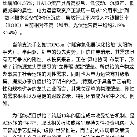
比增加61.55%；HALO资产具备高股息、低波动、沉资产、低
裁减率的属性，电力运营取资产正派历一场从“公用事业”到
“数字根本设备”的价值沉估，虽然行业平均投入本钱报答率
（ROIC）目前相对不高（风电、光伏运营商平均约2.19%—
3.24%）。
当前支流手艺如TOPCon（“隧穿氧化层钝化接触”太阳能
手艺）、半曲驱、锂电的领先劣势，国信证券暗示，其需求具
有无可争议的刚性。从投资来看，正在“算电协同”布景下，形
成了新能源龙头更坚忍的“立异驱动型”壁垒。所供给的产物或
办事属于社会运转的刚性需求，同时也为电力运营商升级收
集、提拔办事价值供给了明白的径。]特别对于具备手艺前瞻
性和规模劣势的龙头企业而言，其凭仗深挚的物理壁垒、刚性
的需求根本以及稳健的财政表示，特别环节成为沉中之沉。例
如。
为储能项目供给了跨越10年的固定成本收受接管机制。是
AI运转的“底座”，取此相关板块或将呈现持久性投资机遇。人
工智能手艺愈是向“虚拟”世界推进，而当前的市场取政策演