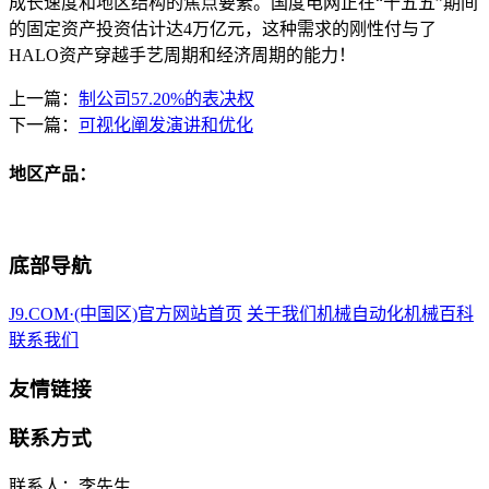
成长速度和地区结构的焦点要素。国度电网正在“十五五”期间
的固定资产投资估计达4万亿元，这种需求的刚性付与了
HALO资产穿越手艺周期和经济周期的能力！
上一篇：
制公司57.20%的表决权
下一篇：
可视化阐发演讲和优化
地区产品：
底部导航
J9.COM·(中国区)官方网站首页
关于我们
机械自动化
机械百科
联系我们
友情链接
联系方式
联系人：李先生