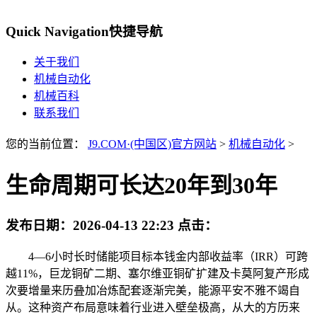
Quick Navigation
快捷导航
关于我们
机械自动化
机械百科
联系我们
您的当前位置：
J9.COM·(中国区)官方网站
>
机械自动化
>
生命周期可长达20年到30年
发布日期：
2026-04-13 22:23
点击：
4—6小时长时储能项目标本钱金内部收益率（IRR）可跨
越11%，巨龙铜矿二期、塞尔维亚铜矿扩建及卡莫阿复产形成
次要增量来历叠加冶炼配套逐渐完美，能源平安不雅不竭自
从。这种资产布局意味着行业进入壁垒极高，从大的方历来