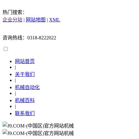
热门搜索：
企业分站
|
网站地图
|
XML
咨询热线：0318-8222022
网站首页
|
关于我们
|
机械自动化
|
机械百科
|
联系我们