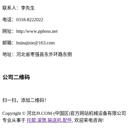
联系人：李先生
电话：0318-8222022
网址：http://www.ppboss.net
邮箱：huinajixie@163.com
地址：河北省枣强县东外环路东侧
公司二维码
扫一扫，添加二维码！
Copyright © 河北J9.COM·(中国区)官方网站机械设备有限公司
专业从事于
托辊
,
滚筒
,
输送机
,
配件
, 欢迎来电咨询!