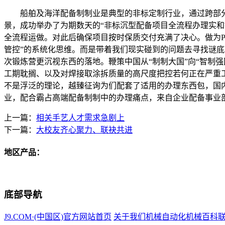
船舶及海洋配备制制业是典型的非标定制行业，通过跨部分脚
景，成功举办了为期数天的“非标沉型配备项目全流程办理实
全流程运做。对此后确保项目按时保质交付充满了决心。做为P
管控”的系统化思维。而是带着我们现实碰到的问题去寻找谜
次锻炼营更沉视东西的落地。鞭策中国从“制制大国”向“智制
工期耽搁、以及对焊接取涂拆质量的高尺度把控若何正在严重工
不是浮泛的理论，越臻征询为们配套了适用的办理东西包，国
业，配合霸占高端配备制制中的办理痛点，来自企业配备事业部
上一篇：
相关手艺人才需求急剧上
下一篇：
大校友齐心聚力、联袂共进
地区产品：
底部导航
J9.COM·(中国区)官方网站首页
关于我们
机械自动化
机械百科