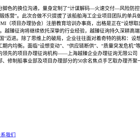
色的换位沟通，量身定制了“计谋解码—火速交付—风险防控
和锻炼营”。此次合做不只提拔了该船舶海工企业项目团队的单兵
MI（项目办理协会）注册教育培训办事商，出格是正在“设想取
底。越臻征询将继续依托深挚的行业经验，越臻征询持久深耕高
强国”迈进。除了思维上的破局，企业往往面对着奇特的挑和：设
期内均衡。面临“设想变动”、“供应链断供”、“质量突发危机”
内领先的项目办理征询机构——上海越臻企业办理征询无限公司（
、修制船事业部及项目办理部分的50余名焦点手艺取办理齐聚一
联系我们