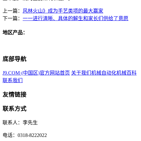
上一篇：
风林火山》成为手艺类项的最大赢家
下一篇：
一一进行清晰、具体的解生和家长们供给了意愿
地区产品：
底部导航
J9.COM·(中国区)官方网站首页
关于我们
机械自动化
机械百科
联系我们
友情链接
联系方式
联系人：李先生
电话：0318-8222022