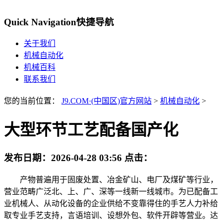
Quick Navigation
快捷导航
关于我们
机械自动化
机械百科
联系我们
您的当前位置：
J9.COM·(中国区)官方网站
>
机械自动化
>
大型环节工艺配备国产化
发布日期：
2026-04-28 03:56
点击：
产物普遍用于固废处置、冶金矿山、电厂及煤矿等行业，
营业范畴广泛北、上、广、深等一线新一线城市。为已配备工
业机械人、从动化设备的企业供给不变靠得住的手艺人力补给
取专业手艺支持，言语培训、设想外包、软件开辟等营业。达