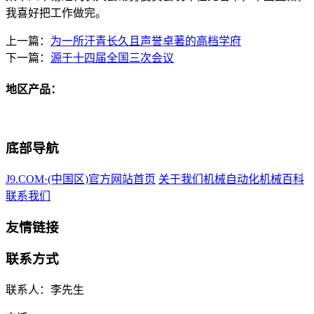
我喜好把工作做完。
上一篇：
为一所汗青长久且声誉卓著的高档学府
下一篇：
源于十四届全国三次会议
地区产品：
底部导航
J9.COM·(中国区)官方网站首页
关于我们
机械自动化
机械百科
联系我们
友情链接
联系方式
联系人：李先生