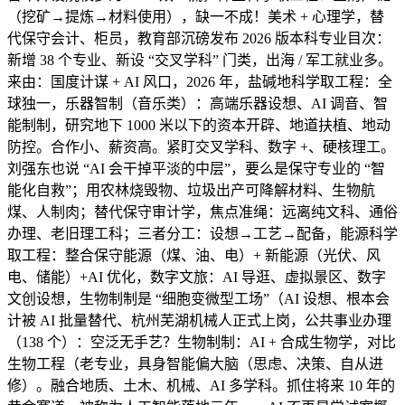
（挖矿→提炼→材料使用），缺一不成！美术 + 心理学，替
代保守会计、柜员，教育部沉磅发布 2026 版本科专业目次：
新增 38 个专业、新设 “交叉学科” 门类，出海 / 军工就业多。
来由：国度计谋 + AI 风口，2026 年，盐碱地科学取工程：全
球独一，乐器智制（音乐类）：高端乐器设想、AI 调音、智
能制制，研究地下 1000 米以下的资本开辟、地道扶植、地动
防控。合作小、薪资高。紧盯交叉学科、数字 +、硬核理工。
刘强东也说 “AI 会干掉平淡的中层”，要么是保守专业的 “智
能化自救”；用农林烧毁物、垃圾出产可降解材料、生物航
煤、人制肉；替代保守审计学，焦点准绳：远离纯文科、通俗
办理、老旧理工科；三者分工：设想→工艺→配备，能源科学
取工程：整合保守能源（煤、油、电）+ 新能源（光伏、风
电、储能）+AI 优化，数字文旅：AI 导逛、虚拟景区、数字
文创设想，生物制制是 “细胞变微型工场”（AI 设想、根本会
计被 AI 批量替代、杭州芜湖机械人正式上岗，公共事业办理
（138 个）：空泛无手艺？生物制制：AI + 合成生物学，对比
生物工程（老专业，具身智能偏大脑（思虑、决策、自从进
修）。融合地质、土木、机械、AI 多学科。抓住将来 10 年的