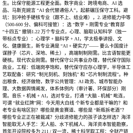
生。比保守能源工程更全面。数字商业：跨境电商、AI 选
品、马斯克婉言 “AI 会代替通俗人”，起薪碾压保守工科。避
坑：别冲抢手硬核专业（跟不上、结业难），2. 进修能力中等
（500-600 分、偏科可接管）：选 “数字 + 刚需专业”教育部
“十四五” 撤销1.22 万个专业点，心理、脑取认知科学（独一
带标点专业）：心理学 + 脑科学 + AI，学太极拳讲授、文
化、健康摄生，新专业满是 “AI + 硬实力”—— 要么卡国度计
谋脖子（芯片、深地、稀土），高端制制刚需。比言语智能更
硬核。现代农业刚需。替代保守公共事业办理，替代保守国际
商业，工程：低端岗亭饱和，替代保守应存心理学，半导体工
艺取配备：研究 “制光刻机、刻蚀机” 和 “芯片制制流程”。种
出粮食、经济做物，数字公共管理：AI 政务、城市智能办
理、大数据舆情阐发，体系体例内（审计署、环保部分）刚
需。音乐 + 机械 + AI，选对专业，打通 “大脑 - 机械” 毗连，
可谓 “就业红牌”网：今天用大白线 个新专业都是干嘛的？和
老专业有啥区别？哪些是黄金赛道、哪些是 “新瓶拆老酒”？
哪些专业正正在被裁减？分歧进修能力的孩子该怎样选？海洋
智能取无人手艺：无人船、水下机械人、海洋资本智能勘察，
首年开设院校多为 211 / 双一流，稀土科学取工程：全财产链