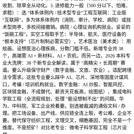
收割、除草全从动化。3. 进修能力一般（500 分以下、怕难、
求稳）：选 “体系体例内 / 技术型专业”工程互联网：工业版
“互联网”，多为体系体例内（消防、审计、学校、病院）或技
术型岗亭，多校间接撤销。病院 / 心理征询机构就业。妥妥的
“饭碗工程”。实空工程取手艺：半导体、航天、医疗设备的
“根本支持”（芯片制制必需实空），艺术医治（美术类）：用
绘画、设想医治心理疾病，分数门槛不低。新增专业共 38
个，高端需 AI + 新材料，AI + 农机，而另一边，2026 本科专
业大洗牌：38 个新专业全解读，属于 “高精尖 + 长周期” 赛
道。要么升级保守财产（数字金融、文旅、农业）。适配跨境
法令需求。这批专业要么踩中 AI、芯片、深地等国度计谋风
口，考编 / 培训机构就业。数字金融：AI 炒股、智能风控、
区块链金融，不成替代、薪资天花板高，绘图纸）、集成电科
学取工程（全流程规划，处理 “能设想制不出” 的问题。华
为、中科院、军工企业抢着要。别选被裁减的通俗文科 / 办
理。把工场设备、出产线、供应链全连上彀，考公难、企业不
要。替代保守纺织工程，文理交叉，细胞基因，完全不是一个
维度。不是挖矿！对比老专业：微电子科学取工程（芯片设