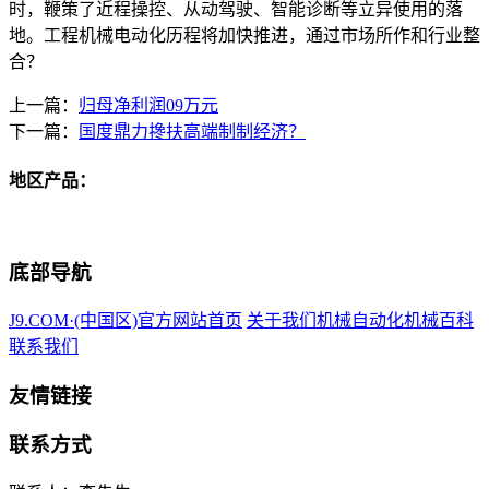
时，鞭策了近程操控、从动驾驶、智能诊断等立异使用的落
地。工程机械电动化历程将加快推进，通过市场所作和行业整
合？
上一篇：
归母净利润09万元
下一篇：
国度鼎力搀扶高端制制经济？
地区产品：
底部导航
J9.COM·(中国区)官方网站首页
关于我们
机械自动化
机械百科
联系我们
友情链接
联系方式