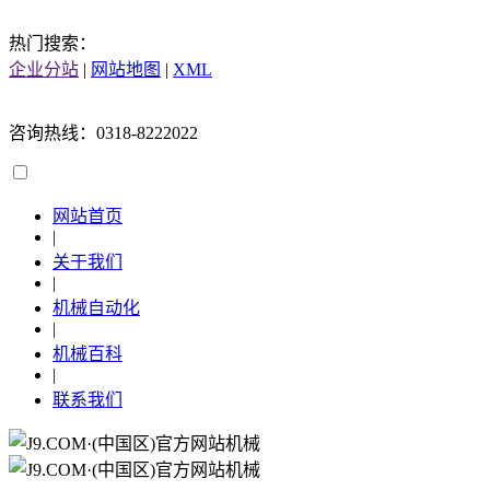
热门搜索：
企业分站
|
网站地图
|
XML
咨询热线：0318-8222022
网站首页
|
关于我们
|
机械自动化
|
机械百科
|
联系我们