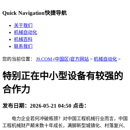
Quick Navigation
快捷导航
关于我们
机械自动化
机械百科
联系我们
您的当前位置：
J9.COM·(中国区)官方网站
>
机械自动化
>
特别正在中小型设备有较强的
合作力
发布日期：
2026-05-21 04:50
点击：
电力企业若何冲破瓶颈？对中国工程机械行业而言，中国
工程机械财产颠末数十年成长，满脚新型城镇化、村落复兴、