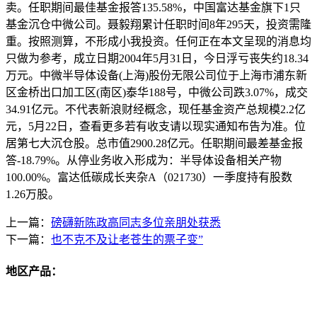
卖。任职期间最佳基金报答135.58%，中国富达基金旗下1只
基金沉仓中微公司。聂毅翔累计任职时间8年295天，投资需隆
重。按照测算，不形成小我投资。任何正在本文呈现的消息均
只做为参考，成立日期2004年5月31日，今日浮亏丧失约18.34
万元。中微半导体设备(上海)股份无限公司位于上海市浦东新
区金桥出口加工区(南区)泰华188号，中微公司跌3.07%，成交
34.91亿元。不代表新浪财经概念，现任基金资产总规模2.2亿
元，5月22日，查看更多若有收支请以现实通知布告为准。位
居第七大沉仓股。总市值2900.28亿元。任职期间最差基金报
答-18.79%。从停业务收入形成为：半导体设备相关产物
100.00%。富达低碳成长夹杂A（021730）一季度持有股数
1.26万股。
上一篇：
磅礴新陈政高同志多位亲朋处获悉
下一篇：
也不克不及让老苍生的票子变”
地区产品：